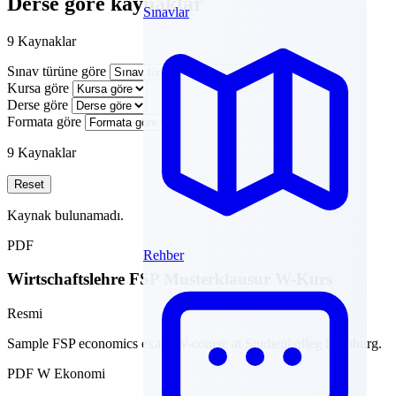
Derse göre kaynaklar
Sınavlar
9 Kaynaklar
Sınav türüne göre
Kursa göre
Derse göre
Formata göre
9 Kaynaklar
Reset
Kaynak bulunamadı.
PDF
Rehber
Wirtschaftslehre FSP Musterklausur W-Kurs
Resmi
Sample FSP economics exam W-course at Studienkolleg Hamburg.
PDF
W
Ekonomi