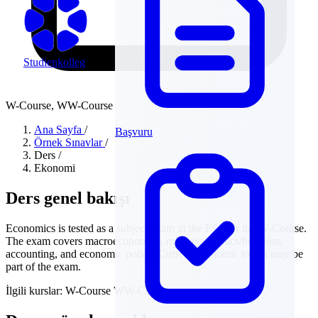
Studienkolleg
W-Course, WW-Course
Ana Sayfa
/
Başvuru
Örnek Sınavlar
/
Ders
/
Ekonomi
Ders genel bakışı
Economics is tested as a subject exam in the FSP for the W-Course.
The exam covers macroeconomics, microeconomics/business,
accounting, and economic policy. Current economic topics may be
part of the exam.
İlgili kurslar:
W-Course
WW-Course