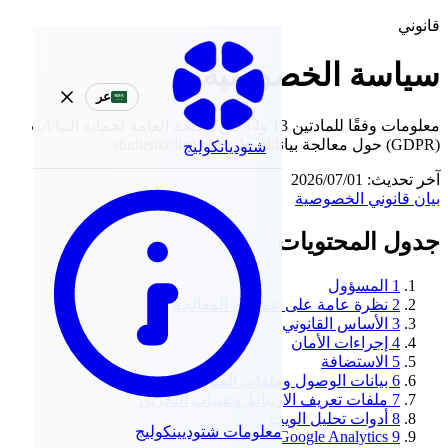
قانوني
سياسة الخصوصية
عر
معلومات وفقًا للمادتين 13 و14 من اللائحة العامة لحماية البيانات
(GDPR) حول معالجة بياناتك على studienkolleg.org.
شتوديانكوليج
آخر تحديث: 01‏/07‏/2026
بيان قانوني
الخصوصية
جدول المحتويات
1
المسؤول
2
نظرة عامة على عمليات المعالجة
3
الأساس القانوني
4
إجراءات الأمان
5
الاستضافة
6
بيانات الوصول وملفات السجل
7
ملفات تعريف الارتباط وتقنيات التخزين
8
أدوات تحليل الويب
معلومات شتوديينكوليج
Google Analytics
9