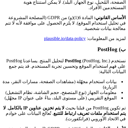
الصفحة، المُحيل، نوع الجهاز، البلد). لا يمكن استنتاج هوية
المستخدمين الأفراد.
الأساس القانوني:
المادة 6(1)(و) من GDPR (المصلحة المشروعة
في تحليل استخدام الموقع). لا يلزم الحصول على موافقة لأنه لا تتم
معالجة بيانات شخصية.
لمزيد من المعلومات:
plausible.io/data-policy
ب) PostHog
نستخدم
PostHog
(PostHog, Inc.) لتحليل المنتج. يساعدنا PostHog
على فهم استخدام الموقع وتحسين تجربة المستخدم. قد يتم جمع
البيانات التالية:
بيانات استخدام مجهّلة (مشاهدات الصفحة، مسارات النقر، مدة
الزيارة)
معلومات الجهاز (نوع المتصفح، حجم الشاشة، نظام التشغيل)
الموقع التقريبي (على مستوى البلد، بناءً على عنوان IP مجهّل)
تم تكوين PostHog من قبلنا بحيث
لا يتم تخزين عناوين IP بالكامل
.
لا
يتم استخدام ملفات تعريف ارتباط للتتبع
. تُعالج البيانات على خوادم
في الاتحاد الأوروبي (فرانكفورت).