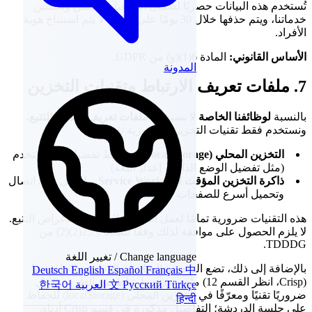
تُستخدم هذه البيانات حصريًا لضمان التشغيل السلس وتحسين
خدماتنا، ويتم حذفها خلال 30 يومًا على الأكثر. لا يتم استنتاج هوية
الأفراد.
الأساس القانوني:
المادة 6(1)(و) من GDPR.
المدونة
7. ملفات تعريف الارتباط وتقنيات التخزين
بالنسبة
لوظائفنا الخاصة
لا نستخدم
ملفات تعريف ارتباط للتتبع
،
ونستخدم فقط تقنيات التخزين الضرورية تقنيًا:
التخزين المحلي (Local Storage)
– لحفظ تفضيلات المستخدم
(مثل تفضيل الوضع الداكن، إعداد اللغة)
ذاكرة التخزين المؤقت لـ Service Worker
– للعمل دون اتصال
وتحميل أسرع للصفحات
هذه التقنيات ضرورية تمامًا لعمل الموقع ولا تُستخدم لأغراض التتبع.
لا يلزم الحصول على موافقة لذلك وفقًا للمادة § 25(2)(2) من
TDDDG.
Change language / تغيير اللغة
بالإضافة إلى ذلك، تضع الدردشة المباشرة الوظيفية الخاصة بنا
Deutsch
English
Español
Français
中
(Crisp، انظر القسم 12) ملف تعريف ارتباط من الطرف الأول
Türkçe
Русский
文
العربية
한국어
ضروريًا تقنيًا ومعرّفًا في التخزين المحلي (localStorage) للحفاظ
हिन्दी
على جلسة الدردشة؛ التفاصيل مذكورة في قسم Crisp أدناه.