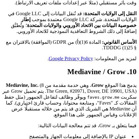
وقت بأثر مستقبلي (مثلًا عبر إعدادات ملفات تعريف الارتباط).
النقل إلى الولايات المتحدة:
قد تُنقل البيانات إلى Google LLC في
الولايات المتحدة. شركة Google LLC معتمدة بموجب
إطار
خصوصية البيانات بين الاتحاد الأوروبي والولايات المتحدة
؛ وتُطبَّق
إضافةً إلى ذلك الشروط التعاقدية النموذجية للاتحاد الأوروبي.
الأساس القانوني:
المادة 6(1)(أ) من GDPR (الموافقة) بالاقتران مع
§ 25(1) TDDDG.
لمزيد من المعلومات:
Google Privacy Policy
.
10. Mediavine / Grow
يدمج هذا الموقع
Grow
، وهي خدمة مقدمة من
(8
Mediavine, Inc.
The Green, #20971, Dover, DE 19901, USA). يتم تحميل Grow عبر
سكربت
ويوفّر وظائف لتفاعل الجمهور (مثل حفظ
faves.grow.me
المقالات كـ "Faves"، ومتابعة محتوانا، وحساب قارئ اختياري). كما
أن Mediavine هي الشريك الذي قد يتم من خلاله مستقبلًا عرض
الإعلانات وقياس الجمهور على هذا الموقع.
فيما يتعلق بـ Grow، قد تتم معالجة البيانات التالية:
عنوان IP بالإضافة إلى معلومات الجهاز والمتصفح