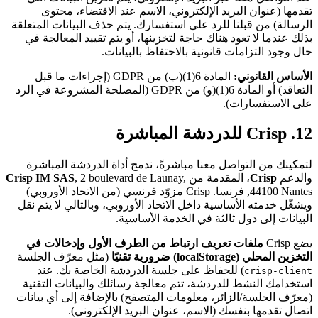
تقدمها (عنوان البريد الإلكتروني، الاسم عند الاقتضاء، محتوى
الرسالة) من قبلنا للرد على استفسارك. يتم حذف البيانات المتعلقة
بذلك عندما لا تعود هناك حاجة لتخزينها، أو يتم تقييد المعالجة في
حال وجود التزامات قانونية بالاحتفاظ بالبيانات.
الأساس القانوني:
المادة 6(1)(ب) من GDPR (إجراءات ما قبل
التعاقد) أو المادة 6(1)(و) من GDPR (المصلحة المشروعة في الرد
على الاستفسارات).
12. Crisp للدردشة المباشرة
لتمكينك من التواصل معنا مباشرةً، ندمج أداة الدردشة المباشرة
والدعم
Crisp
، المقدمة من
, 2 boulevard de Launay,
Crisp IM SAS
44100 Nantes, فرنسا. Crisp مزوّد فرنسي (من الاتحاد الأوروبي)
ويشغّل خدمته الأساسية داخل الاتحاد الأوروبي، وبالتالي لا يتم نقل
البيانات إلى دول ثالثة في الخدمة الأساسية.
يضع Crisp
ملفات تعريف ارتباط من الطرف الأول وإدخالات في
التخزين المحلي (localStorage) ضرورية تقنيًا
(مثل معرّف الجلسة
) للحفاظ على جلسة الدردشة الخاصة بك. عند
crisp-client
استخدامك النشط للدردشة، تتم معالجة رسائلك والبيانات التقنية
(معرّف الجلسة/الزائر، معلومات المتصفح) بالإضافة إلى أي بيانات
اتصال تقدمها بنفسك (الاسم، عنوان البريد الإلكتروني).