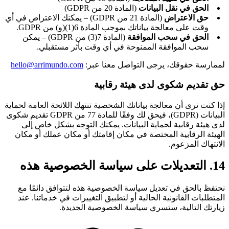
الحق في نقل البيانات
(المادة 20 من GDPR)
حق الاعتراض
(المادة 21 من GDPR) – يمكنك الاعتراض في أي
وقت على معالجة بياناتك بموجب المادة 6(1)(و) من GDPR.
الحق في سحب الموافقة
(المادة 7(3) من GDPR) – يمكن
سحب الموافقة الممنوحة في أي وقت بأثر مستقبلي.
لممارسة حقوقك، يرجى التواصل معنا عبر:
hello@arrimundo.com
حق تقديم شكوى لدى هيئة رقابية
إذا كنت ترى أن معالجة بياناتك الشخصية تنتهك اللائحة العامة لحماية
البيانات (GDPR)، فيحق لك وفقًا للمادة 77 من GDPR تقديم شكوى
لدى هيئة رقابية لحماية البيانات. يمكنك التوجه بشكل خاص إلى
الهيئة الرقابية المختصة في مكان إقامتك أو مكان عملك أو مكان
الانتهاك المزعوم.
14. التعديلات على سياسة الخصوصية هذه
نحتفظ بالحق في تعديل سياسة الخصوصية هذه لتتوافق دائمًا مع
المتطلبات القانونية الحالية أو لتطبيق التغييرات في خدماتنا. عند
زيارتك التالية، ستسري سياسة الخصوصية الجديدة.