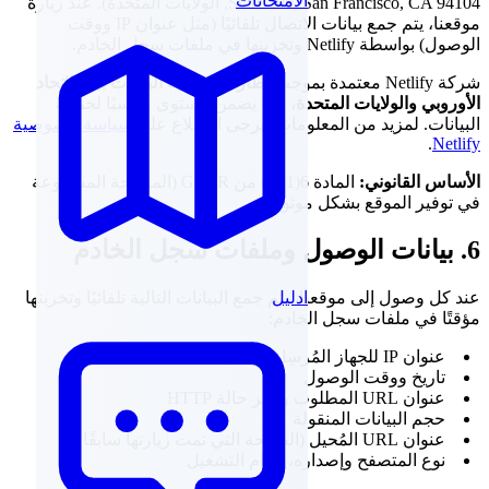
الامتحانات
Suite 300, San Francisco, CA 94104, الولايات المتحدة). عند زيارة
موقعنا، يتم جمع بيانات الاتصال تلقائيًا (مثل عنوان IP ووقت
الوصول) بواسطة Netlify وتخزينها في ملفات سجل الخادم.
شركة Netlify معتمدة بموجب
إطار خصوصية البيانات بين الاتحاد
الأوروبي والولايات المتحدة
، مما يضمن مستوى مناسبًا لحماية
البيانات. لمزيد من المعلومات، يرجى الاطلاع على
سياسة خصوصية
.
Netlify
الأساس القانوني:
المادة 6(1)(و) من GDPR (المصلحة المشروعة
في توفير الموقع بشكل موثوق).
6. بيانات الوصول وملفات سجل الخادم
عند كل وصول إلى موقعنا، يتم جمع البيانات التالية تلقائيًا وتخزينها
ادليل
مؤقتًا في ملفات سجل الخادم:
عنوان IP للجهاز المُرسِل للطلب
تاريخ ووقت الوصول
عنوان URL المطلوب ورمز حالة HTTP
حجم البيانات المنقولة
عنوان URL المُحيل (الصفحة التي تمت زيارتها سابقًا)
نوع المتصفح وإصداره، نظام التشغيل