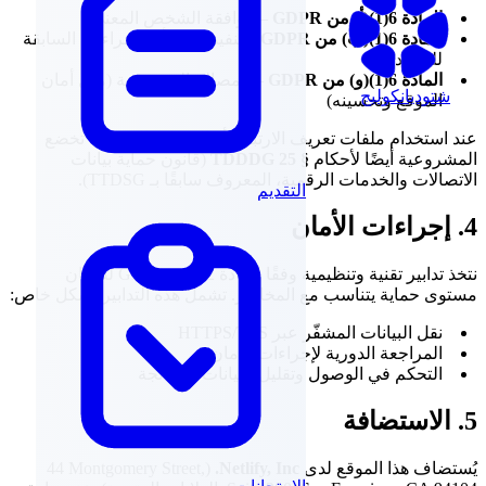
المادة 6(1)(أ) من GDPR
– موافقة الشخص المعني
المادة 6(1)(ب) من GDPR
– تنفيذ العقد أو الإجراءات السابقة
للتعاقد
المادة 6(1)(و) من GDPR
– المصالح المشروعة (مثل أمان
شتوديانكوليج
الموقع وتحسينه)
عند استخدام ملفات تعريف الارتباط أو التقنيات المماثلة، تخضع
المشروعية أيضًا لأحكام
§ 25 TDDDG
(قانون حماية بيانات
الاتصالات والخدمات الرقمية، المعروف سابقًا بـ TTDSG).
التقديم
4. إجراءات الأمان
نتخذ تدابير تقنية وتنظيمية وفقًا للمادة 32 من GDPR لضمان
مستوى حماية يتناسب مع المخاطر. تشمل هذه التدابير بشكل خاص:
نقل البيانات المشفّر عبر HTTPS/TLS
المراجعة الدورية لإجراءات الأمان
التحكم في الوصول وتقليل البيانات المعالجة
5. الاستضافة
يُستضاف هذا الموقع لدى
Netlify, Inc.
(44 Montgomery Street,