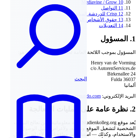
Mediavine / Grow
10
11
التواصل
12
Crisp للدردشة المباشرة
13
حقوق الأشخاص المعنيين
14
التعديلات
1. المسؤول
المسؤول بموجب اللائحة العامة لحماية البيانات (GDPR) هو:
Henry van de Vorming
c/o AutorenServices.de
Birkenallee 24
البحث
36037 Fulda
ألمانيا
البريد الإلكتروني:
hello@arrimundo.com
2. نظرة عامة على عمليات المعالجة
يُعد موقع Studienkolleg.org بوابة معلوماتية. نحن نعالج البيانات
الشخصية لتشغيل الموقع وتأمينه، ولأغراض تحليل الوصول
والاستخدام، وكذلك — استنادًا إلى موافقتك — لأغراض التحليل