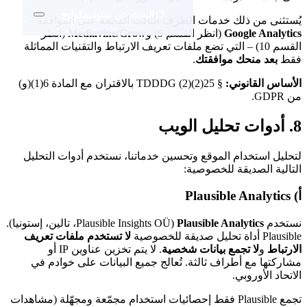
البحث عن شتوديينكوليج
يُستثنى من ذلك خدمات الطرف الثالث القائمة على الموافقة –
Google Analytics
(انظر القسم 9) و
Mediavine/Grow
(انظر
القسم 10) – التي تضع ملفات تعريف الارتباط والتقنيات المماثلة
فقط
بعد منحك موافقتك
.
الأساس القانوني:
§ 25(2)(2) TDDDG بالاقتران مع المادة 6(1)(و)
من GDPR.
8. أدوات تحليل الويب
لتحليل استخدام الموقع وتحسين خدماتنا، نستخدم أدوات التحليل
التالية الصديقة للخصوصية:
أ) Plausible Analytics
نستخدم
Plausible Analytics
(Plausible Insights OÜ، تالين، إستونيا).
Plausible أداة تحليل صديقة للخصوصية
لا تستخدم ملفات تعريف
الارتباط
و
لا تجمع بيانات شخصية
. لا يتم تخزين عناوين IP أو
مشاركتها مع أطراف ثالثة. تُعالج جميع البيانات على خوادم في
الاتحاد الأوروبي.
تجمع Plausible فقط إحصائيات استخدام مجمّعة ومجهّلة (مشاهدات