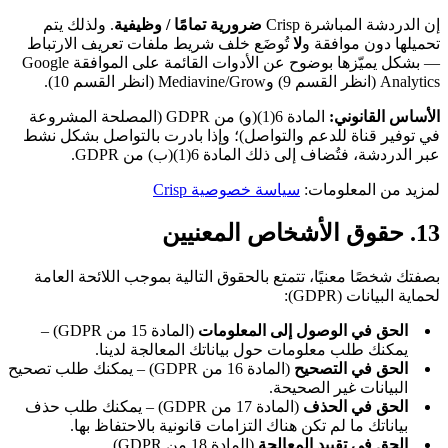
إن الدردشة المباشرة Crisp
ضرورية تمامًا / وظيفية
. ولذلك يتم
تحميلها دون موافقة و
لا
تُوضَع خلف شريط ملفات تعريف الارتباط
— بشكل يميّزها بوضوح عن الأدوات القائمة على الموافقة Google
Analytics (انظر القسم 9) وMediavine/Grow (انظر القسم 10).
الأساس القانوني:
المادة 6(1)(و) من GDPR (المصلحة المشروعة
في توفير قناة للدعم والتواصل)؛ وإذا بادرت بالتواصل بشكل نشط
عبر الدردشة، فتُضاف إلى ذلك المادة 6(1)(ب) من GDPR.
لمزيد من المعلومات:
سياسة خصوصية Crisp
13. حقوق الأشخاص المعنيين
بصفتك شخصًا معنيًا، تتمتع بالحقوق التالية بموجب اللائحة العامة
لحماية البيانات (GDPR):
الحق في الوصول إلى المعلومات
(المادة 15 من GDPR) –
يمكنك طلب معلومات حول بياناتك المعالجة لدينا.
الحق في التصحيح
(المادة 16 من GDPR) – يمكنك طلب تصحيح
البيانات غير الصحيحة.
الحق في الحذف
(المادة 17 من GDPR) – يمكنك طلب حذف
بياناتك ما لم تكن هناك التزامات قانونية بالاحتفاظ بها.
الحق في تقييد المعالجة
(المادة 18 من GDPR)