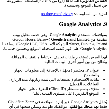
الأساس القانوني:
المادة 6(1)(و) من GDPR (المصلحة المشروعة
في تحليل الموقع وتحسينه).
لمزيد من المعلومات:
posthog.com/privacy
9. Google Analytics
بموافقتك، نستخدم
Google Analytics
، وهي خدمة تحليل ويب
مقدمة من
Google Ireland Limited
(Gordon House, Barrow
Street, Dublin 4, Ireland؛ الشركة الأم: Google LLC, USA). يساعدنا
Google Analytics على فهم كيفية استخدام الموقع وتحسين خدماتنا.
لهذا الغرض تُستخدم ملفات تعريف الارتباط والتقنيات المماثلة،
وتُعالج من بين أمور أخرى البيانات التالية:
عنوان IP مختصر (مجهّل) بالإضافة إلى معلومات الجهاز
والمتصفح
بيانات الاستخدام (الصفحات التي تمت زيارتها، مدة الزيارة،
التفاعلات، المُحيل)
معرّف باسم مستعار (Client ID) للتعرف على الجهاز
الموقع التقريبي (على مستوى المدينة/البلد)
يُحمَّل Google Analytics عبر إدارة الموافقة في Cloudflare Zaraz
فقط
بعد منحك موافقتك
. موافقتك طوعية ويمكن سحبها في أي