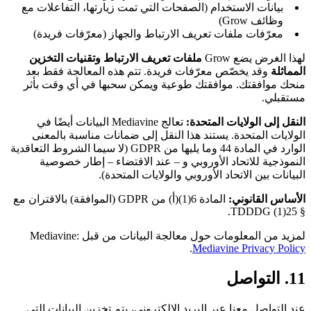
بيانات الاستخدام (الصفحات التي تمت زيارتها، التفاعلات مع
وظائف Grow)
معرّفات ملفات تعريف الارتباط والجهاز (معرّفات فريدة)
لهذا الغرض يضع Grow
ملفات تعريف الارتباط وتقنيات التخزين
المماثلة
وقد يخصّص معرّفات فريدة. تتم هذه المعالجة فقط بعد
منحك موافقتك. موافقتك طوعية ويمكن سحبها في أي وقت بأثر
مستقبلي.
النقل إلى الولايات المتحدة:
تعالج Mediavine البيانات أيضًا في
الولايات المتحدة. يستند هذا النقل إلى ضمانات مناسبة بالمعنى
الوارد في المادة 44 وما يليها من GDPR (لا سيما الشروط التعاقدية
النموذجية للاتحاد الأوروبي و – عند الاقتضاء – إطار خصوصية
البيانات بين الاتحاد الأوروبي والولايات المتحدة).
الأساس القانوني:
المادة 6(1)(أ) من GDPR (الموافقة) بالاقتران مع
§ 25(1) TDDDG.
لمزيد من المعلومات حول معالجة البيانات من قبل Mediavine:
.
Mediavine Privacy Policy
11. التواصل
عند التواصل معنا عبر البريد الإلكتروني، يتم تخزين البيانات التي