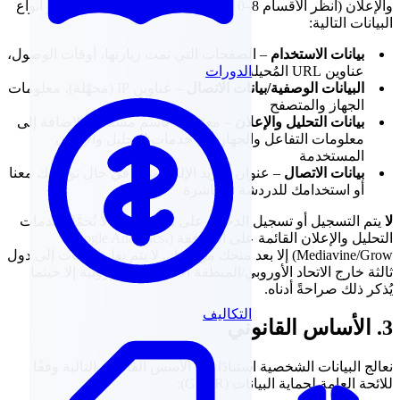
والإعلان (انظر الأقسام 8–10 للاطلاع على التفاصيل). قد تتأثر أنواع
البيانات التالية:
بيانات الاستخدام
– الصفحات التي تمت زيارتها، أوقات الوصول،
الدورات
عناوين URL المُحيلة
البيانات الوصفية/بيانات الاتصال
– عناوين IP (مجهّلة)، معلومات
الجهاز والمتصفح
بيانات التحليل والإعلان
– معرّفات باسم مستعار بالإضافة إلى
معلومات التفاعل والجهاز من خدمات التحليل والإعلان
المستخدمة
بيانات الاتصال
– عنوان البريد الإلكتروني، في حال تواصلك معنا
أو استخدامك للدردشة المباشرة
لا
يتم التسجيل أو تسجيل الدخول على هذا الموقع. لا تُحمَّل خدمات
التحليل والإعلان القائمة على الموافقة (Google Analytics،
Mediavine/Grow) إلا بعد منحك موافقتك. لا يتم نقل البيانات إلى دول
ثالثة خارج الاتحاد الأوروبي/المنطقة الاقتصادية الأوروبية إلا حيثما
يُذكر ذلك صراحةً أدناه.
التكاليف
3. الأساس القانوني
نعالج البيانات الشخصية استنادًا إلى الأسس القانونية التالية وفقًا
للائحة العامة لحماية البيانات (GDPR):