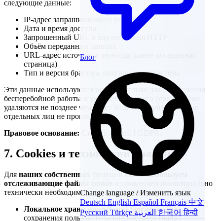
следующие данные:
IP-адрес запрашивающего устройства
Дата и время доступа
Запрошенный URL и код состояния HTTP
Объём переданных данных
URL-адрес источника перехода (ранее посещённая
Блог
страница)
Тип и версия браузера, операционная система
Эти данные используются исключительно для обеспечения
бесперебойной работы и улучшения нашего сервиса. Они
удаляются не позднее чем через 30 дней. Идентификация
отдельных лиц не производится.
Правовое основание:
Ст. 6, п. 1, лит. f GDPR.
7. Cookies и технологии хранения
Для
наших собственных
функций мы
не используем
отслеживающие файлы cookie
и применяем исключительно
технически необходимые технологии хранения:
Change language / Изменить язык
Deutsch
English
Español
Français
中文
Локальное хранилище (Local Storage)
– Для
Русский
Türkçe
العربية
한국어
हिन्दी
сохранения пользовательских настроек (напр.,