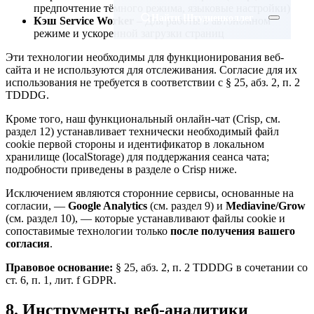
предпочтение тёмного режима, языковые настройки)
Найти Штудиенколлег
Кэш Service Worker
– Для работы в автономном
режиме и ускоренной загрузки страниц
Эти технологии необходимы для функционирования веб-
сайта и не используются для отслеживания. Согласие для их
использования не требуется в соответствии с § 25, абз. 2, п. 2
TDDDG.
Кроме того, наш функциональный онлайн-чат (Crisp, см.
раздел 12) устанавливает технически необходимый файл
cookie первой стороны и идентификатор в локальном
хранилище (localStorage) для поддержания сеанса чата;
подробности приведены в разделе о Crisp ниже.
Исключением являются сторонние сервисы, основанные на
согласии, —
Google Analytics
(см. раздел 9) и
Mediavine/Grow
(см. раздел 10), — которые устанавливают файлы cookie и
сопоставимые технологии только
после получения вашего
согласия
.
Правовое основание:
§ 25, абз. 2, п. 2 TDDDG в сочетании со
ст. 6, п. 1, лит. f GDPR.
8. Инструменты веб-аналитики