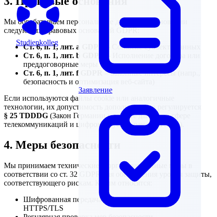
3. Правовые основания
Мы обрабатываем персональные данные на основании
следующих правовых оснований GDPR:
Studienkolleg
Ст. 6, п. 1, лит. a GDPR
– Согласие субъекта данных
Ст. 6, п. 1, лит. b GDPR
– Исполнение договора или
преддоговорные меры
Ст. 6, п. 1, лит. f GDPR
– Законные интересы (напр.,
безопасность и оптимизация веб-сайта)
Заявление
Если используются файлы cookie или аналогичные
технологии, их допустимость дополнительно регулируется
§ 25 TDDDG
(Закон Германии о защите данных в сфере
телекоммуникаций и цифровых услуг, ранее TTDSG).
4. Меры безопасности
Мы принимаем технические и организационные меры в
соответствии со ст. 32 GDPR для обеспечения уровня защиты,
соответствующего рискам. К ним относятся:
Шифрованная передача данных по протоколу
HTTPS/TLS
Регулярная проверка мер безопасности