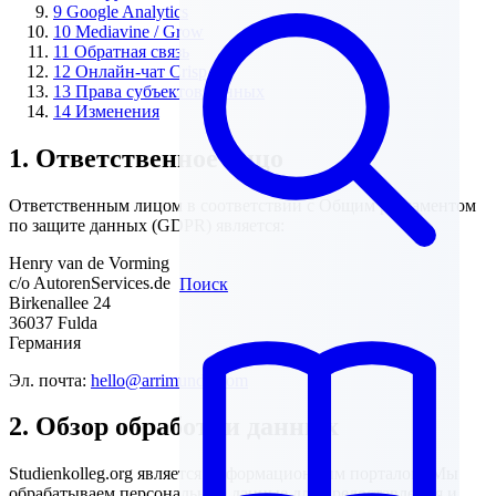
9
Google Analytics
10
Mediavine / Grow
11
Обратная связь
12
Онлайн-чат Crisp
13
Права субъектов данных
14
Изменения
1. Ответственное лицо
Ответственным лицом в соответствии с Общим регламентом
по защите данных (GDPR) является:
Henry van de Vorming
c/o AutorenServices.de
Поиск
Birkenallee 24
36037 Fulda
Германия
Эл. почта:
hello@arrimundo.com
2. Обзор обработки данных
Studienkolleg.org является информационным порталом. Мы
обрабатываем персональные данные для предоставления и