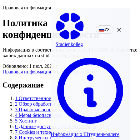
Правовая информация
Политика
РУ
конфиденциальности
Studienkolleg
Информация в соответствии со ст. 13 и 14 GDPR об обработке
ваших данных на studienkolleg.org.
Обновлено: 1 июл. 2026 г.
Правовая информация
Конфиденциальность
Содержание
1
Ответственное лицо
2
Обзор обработки данных
3
Правовые основания
4
Меры безопасности
5
Хостинг
6
Данные доступа и журналы сервера
7
Cookies и технологии хранения
Информация о Штудиенколлеге
8
Инструменты веб-аналитики