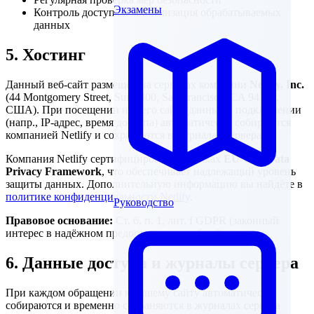
Экзамены
Контроль доступа и минимизация обрабатываемых
данных
5. Хостинг
Данный веб-сайт размещён на серверах компании
Netlify, Inc.
(44 Montgomery Street, Suite 300, San Francisco, CA 94104,
США). При посещении нашего сайта данные о подключении
(напр., IP-адрес, время доступа) автоматически собираются
компанией Netlify и сохраняются в журналах сервера.
Компания Netlify сертифицирована в рамках
EU-U.S. Data
Privacy Framework
, что обеспечивает надлежащий уровень
защиты данных. Дополнительную информацию вы найдёте в
политике конфиденциальности Netlify
.
Руководство
Правовое основание:
Ст. 6, п. 1, лит. f GDPR (законный
интерес в надёжном предоставлении веб-сайта).
6. Данные доступа и журналы сервера
При каждом обращении к нашему сайту автоматически
собираются и временно сохраняются в журналах сервера