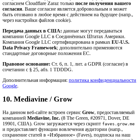
согласием Cloudflare Zaraz только
после получения вашего
согласия
. Ваше согласие является добровольным и может
быть отозвано в любое время с действием на будущее (напр.,
через настройки файлов cookie).
Передача данных в США:
данные могут передаваться
компании Google LLC в Соединённых Штатах Америки.
Компания Google LLC сертифицирована в рамках
EU-U.S.
Data Privacy Framework
; дополнительно применяются
стандартные договорные положения ЕС.
Правовое основание:
Ст. 6, п. 1, лит. a GDPR (согласие) в
сочетании с § 25, абз. 1 TDDDG.
Дополнительная информация:
политика конфиденциальности
Google
.
10. Mediavine / Grow
На данном веб-сайте встроен сервис
Grow
, предоставляемый
компанией
Mediavine, Inc.
(8 The Green, #20971, Dover, DE
19901, США). Grow загружается через скрипт
faves.grow.me
и предоставляет функции вовлечения аудитории (напр.,
сохранение статей в «Избранное» (Faves), подписка на наш