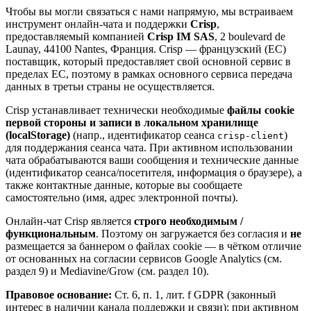
Чтобы вы могли связаться с нами напрямую, мы встраиваем
инструмент онлайн-чата и поддержки
Crisp
,
предоставляемый компанией
Crisp IM SAS
, 2 boulevard de
Launay, 44100 Nantes, Франция. Crisp — французский (ЕС)
поставщик, который предоставляет свой основной сервис в
пределах ЕС, поэтому в рамках основного сервиса передача
данных в третьи страны не осуществляется.
Crisp устанавливает технически необходимые
файлы cookie
первой стороны и записи в локальном хранилище
(localStorage)
(напр., идентификатор сеанса
)
crisp-client
для поддержания сеанса чата. При активном использовании
чата обрабатываются ваши сообщения и технические данные
(идентификатор сеанса/посетителя, информация о браузере), а
также контактные данные, которые вы сообщаете
самостоятельно (имя, адрес электронной почты).
Онлайн-чат Crisp является
строго необходимым /
функциональным
. Поэтому он загружается без согласия и
не
размещается за баннером о файлах cookie — в чётком отличие
от основанных на согласии сервисов Google Analytics (см.
раздел 9) и Mediavine/Grow (см. раздел 10).
Правовое основание:
Ст. 6, п. 1, лит. f GDPR (законный
интерес в наличии канала поддержки и связи); при активном