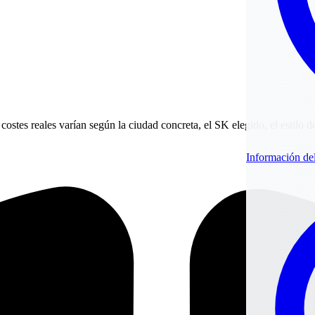
ostes reales varían según la ciudad concreta, el SK elegido, el estilo d
Información de