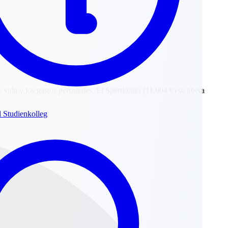
e vida y los gastos personales. El Sperrkonto (11.904 €) se libera
l Studienkolleg