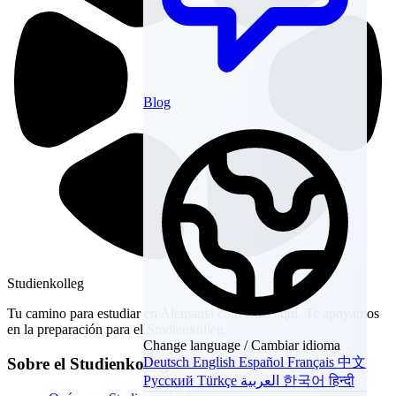
Blog
Studienkolleg
Tu camino para estudiar en Alemania comienza aquí. Te apoyamos
en la preparación para el Studienkolleg.
Change language / Cambiar idioma
Sobre el Studienkolleg
Deutsch
English
Español
Français
中文
Русский
Türkçe
العربية
한국어
हिन्दी