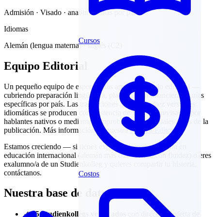
Admisión · Visado · anabin · Guías por país
Idiomas
Cursos
Alemán (lengua materna) · Inglés (C2)
Equipo Editorial
Un pequeño equipo de especialistas apoya el trabajo editorial —
cubriendo preparación lingüística, planificación financiera y guías
específicas por país. Las traducciones a nuestras diez versiones
idiomáticas se producen con asistencia de IA y son revisadas por
hablantes nativos o mediante comprobaciones puntuales antes de la
publicación. Más información en nuestra
Política Editorial
.
Estamos creciendo — si tienes experiencia como editor/a en
educación internacional (alemán más otro idioma con fluidez) o eres
exalumno/a de un Studienkolleg y quieres compartir tu historia,
contáctanos.
Costos
Nuestra base de datos
✓
45 Studienkollegs verificados
con dirección, oferta de