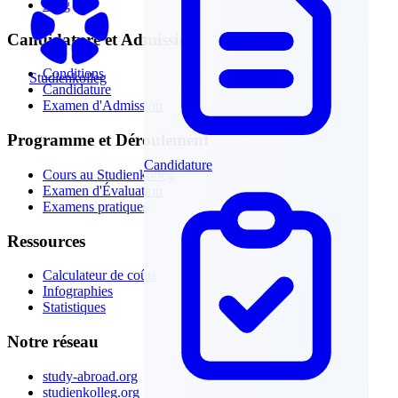
Blog
Candidature et Admission
Conditions
Studienkolleg
Candidature
Examen d'Admission
Programme et Déroulement
Candidature
Cours au Studienkolleg
Examen d'Évaluation
Examens pratiques
Ressources
Calculateur de coûts
Infographies
Statistiques
Notre réseau
study-abroad.org
studienkolleg.org