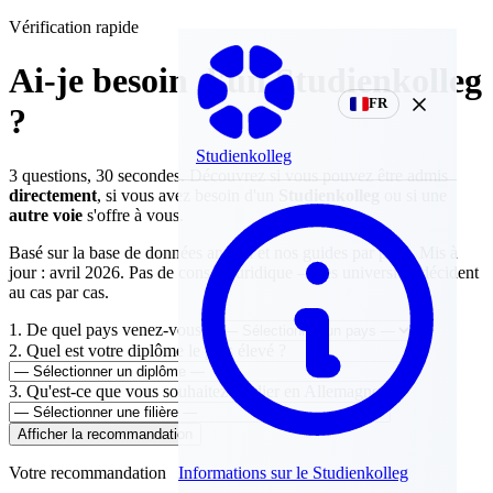
Vérification rapide
Ai-je besoin d'un Studienkolleg
FR
?
Studienkolleg
3 questions, 30 secondes. Découvrez si vous pouvez être admis
directement
, si vous avez besoin d'un
Studienkolleg
ou si une
autre voie
s'offre à vous.
Basé sur la base de données anabin et nos guides par pays. Mis à
jour : avril 2026. Pas de conseil juridique — les universités décident
au cas par cas.
1. De quel pays venez-vous ?
2. Quel est votre diplôme le plus élevé ?
3. Qu'est-ce que vous souhaitez étudier en Allemagne ?
Afficher la recommandation
Votre recommandation
Informations sur le Studienkolleg