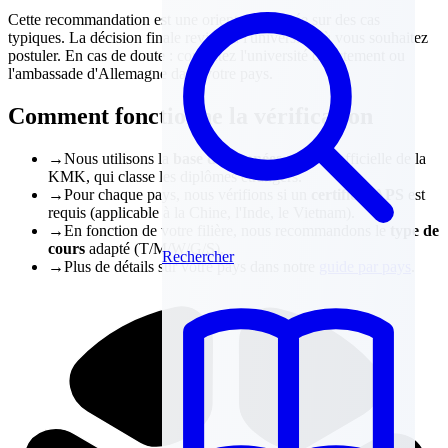
Cette recommandation est une orientation basée sur des cas
typiques. La décision finale revient à l'université où vous souhaitez
postuler. En cas de doute : contactez l'université directement ou
l'ambassade d'Allemagne dans votre pays.
Comment fonctionne la vérification
→
Nous utilisons la
base de données anabin
officielle de la
KMK, qui classe les diplômes étrangers.
→
Pour chaque pays, nous vérifions si un
certificat APS
est
requis (applicable à la Chine, l'Inde, le Vietnam).
→
En fonction de votre filière, nous recommandons le
type de
cours
adapté (T/M/W/G/S).
Rechercher
→
Plus de détails sur votre pays dans notre
guide par pays
.