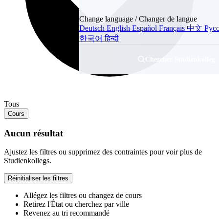
Change language / Changer de langue
Deutsch
English
Español
Français
中文
Рус
한국어
हिन्दी
Chercher Studienkolleg
Tous
Cours
Aucun résultat
Ajustez les filtres ou supprimez des contraintes pour voir plus de
Studienkollegs.
Réinitialiser les filtres
Allégez les filtres ou changez de cours
Retirez l'État ou cherchez par ville
Revenez au tri recommandé