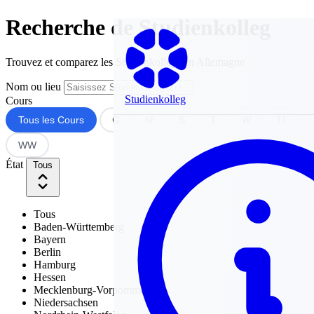
Recherche de Studienkolleg
Trouvez et comparez les Studienkollegs en Allemagne
Nom ou lieu
Studienkolleg
Cours
Tous les Cours
G
M
S
T
W
TI
WW
État
Tous
Tous
Baden-Württemberg
Bayern
Berlin
Hamburg
Hessen
Mecklenburg-Vorpommern
Niedersachsen