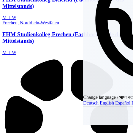
Mittelstands)
M
T
W
Frechen, Nordrhein-Westfalen
FHM Studienkolleg Frechen (Fachhochschule des
Mittelstands)
M
T
W
Change language / भाषा बदल
Deutsch
English
Español