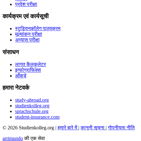
प्रवेश परीक्षा
कार्यक्रम एवं कार्यसूची
स्टुडियनकॉलेग पाठ्यक्रम
मूल्यांकन परीक्षा
अभ्यास परीक्षा
संसाधन
लागत कैलकुलेटर
इन्फोग्राफिक्स
आँकड़े
हमारा नेटवर्क
study-abroad.org
studienkolleg.org
sprachschule.org
student-insurance.com
© 2026 Studienkolleg.org |
हमारे बारे में
|
कानूनी सूचना
|
गोपनीयता नीति
arrimundo
की एक सेवा