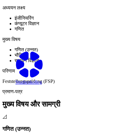
अध्ययन लक्ष्य
इंजीनियरिंग
कंप्यूटर विज्ञान
गणित
मुख्य विषय
गणित (उन्नत)
भौतिकी
रसायन विज्ञान
परिणाम
Feststellungsprüfung (FSP)
Studienkolleg
प्रमाण-पत्र
मुख्य विषय और सामग्री
📐
गणित (उन्नत)