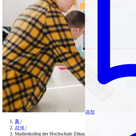
과정
홈
/
검색
/
Studienkolleg der Hochschule Zittau/Görlitz