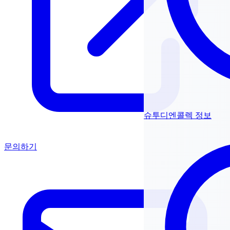
슈투디엔콜렉 정보
문의하기