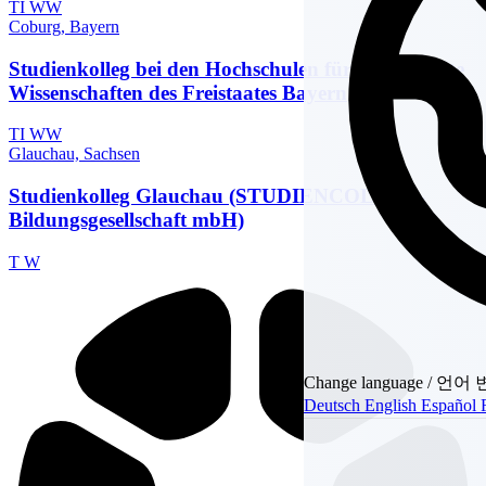
TI
WW
Coburg, Bayern
Studienkolleg bei den Hochschulen für angewandte
Wissenschaften des Freistaates Bayern
TI
WW
Glauchau, Sachsen
Studienkolleg Glauchau (STUDIENCOLLEG-
Bildungsgesellschaft mbH)
T
W
Change language / 언어
Deutsch
English
Español