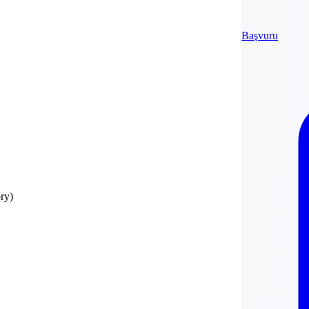
Başvuru
ry)