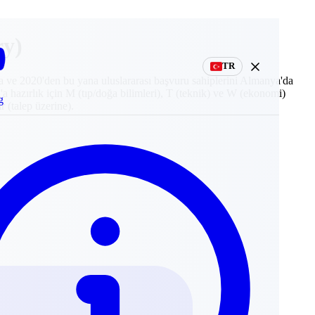
ry)
TR
e 2020'den bu yana uluslararası başvuru sahiplerini Almanya'da
a hazırlık için M (tıp/doğa bilimleri), T (teknik) ve W (ekonomi)
g
 (talep üzerine).