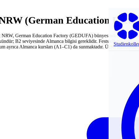
t NRW (German Education Facto
tut NRW, German Education Factory (GEDUFA) bünyesinde yer almakta v
ündür; B2 seviyesinde Almanca bilgisi gereklidir. Feststellungsprüfung'
Studienkolle
urum ayrıca Almanca kursları (A1–C1) da sunmaktadır. Ücret alınmaktadır