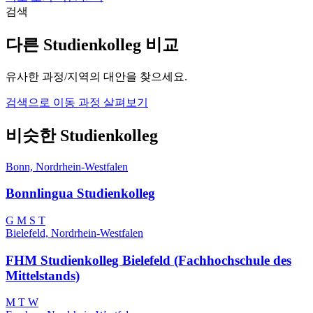
검색
다른 Studienkolleg 비교
유사한 과정/지역의 대안을 찾으세요.
검색으로 이동
과정 살펴보기
비슷한 Studienkolleg
Bonn, Nordrhein-Westfalen
Bonnlingua Studienkolleg
G
M
S
T
Bielefeld, Nordrhein-Westfalen
FHM Studienkolleg Bielefeld (Fachhochschule des
Mittelstands)
M
T
W