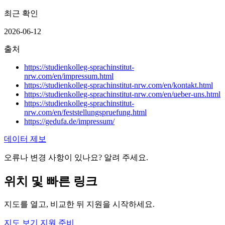
최근 확인
2026-06-12
출처
https://studienkolleg-sprachinstitut-
nrw.com/en/impressum.html
https://studienkolleg-sprachinstitut-nrw.com/en/kontakt.html
https://studienkolleg-sprachinstitut-nrw.com/en/ueber-uns.html
https://studienkolleg-sprachinstitut-
nrw.com/en/feststellungspruefung.html
https://gedufa.de/impressum/
데이터 제보
오류나 변경 사항이 있나요? 알려 주세요.
위치 및 빠른 링크
지도를 열고, 비교한 뒤 지원을 시작하세요.
지도 보기
지원 준비