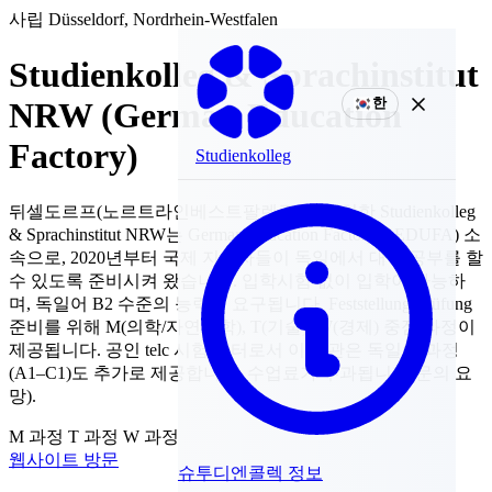
사립
Düsseldorf, Nordrhein-Westfalen
Studienkolleg & Sprachinstitut
한
NRW (German Education
Factory)
Studienkolleg
뒤셀도르프(노르트라인베스트팔렌주)에 위치한 Studienkolleg
& Sprachinstitut NRW는 German Education Factory(GEDUFA) 소
속으로, 2020년부터 국제 지원자들이 독일에서 대학 공부를 할
수 있도록 준비시켜 왔습니다. 입학시험 없이 입학이 가능하
며, 독일어 B2 수준의 능력이 요구됩니다. Feststellungsprüfung
준비를 위해 M(의학/자연과학), T(기술), W(경제) 중점 과정이
제공됩니다. 공인 telc 시험 센터로서 이 기관은 독일어 과정
(A1–C1)도 추가로 제공합니다. 수업료가 부과됩니다(문의 요
망).
M 과정
T 과정
W 과정
웹사이트 방문
슈투디엔콜렉 정보