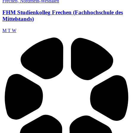
Frechen, Nordrhein-Westfalen
FHM Studienkolleg Frechen (Fachhochschule des
Mittelstands)
M
T
W