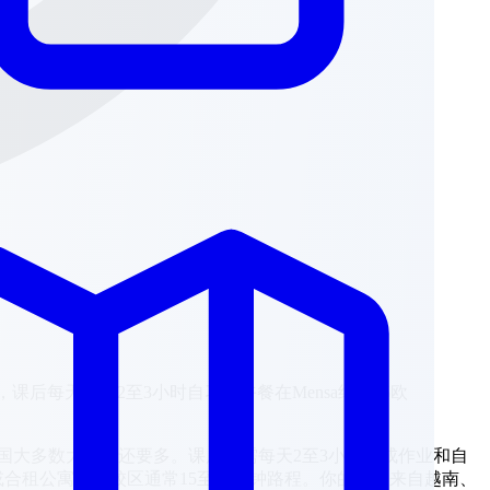
时必修课，课后每天还需2至3小时自习。午餐在Mensa约3至5欧
德国大多数大学生还要多。课后还需每天2至3小时完成作业和自
舍）或合租公寓，距校区通常15至20分钟路程。你的同学来自越南、