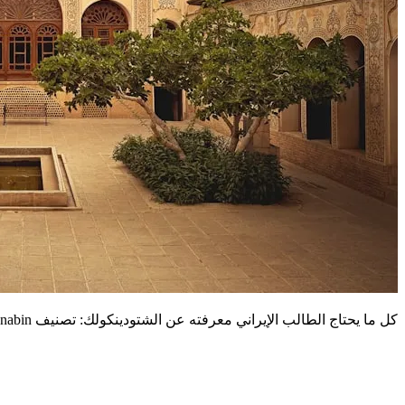
كل ما يحتاج الطالب الإيراني معرفته عن الشتودينكولك: تصنيف anabin، تحديات التأشيرة، حلول التحويل المصرفي، التكاليف، وخطوات التقديم المفصلة.