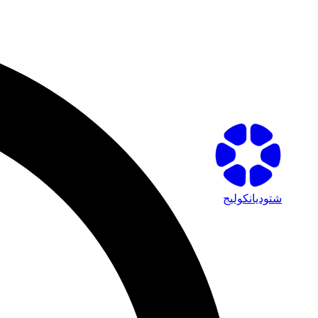
شتوديانكوليج