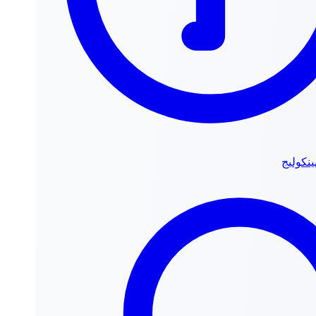
نكوليج