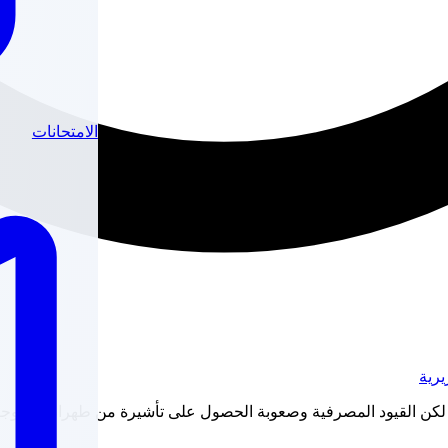
الامتحانات
يرية