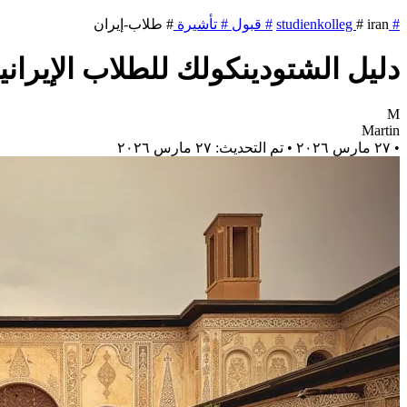
#
studienkolleg
iran
#
#
قبول
#
تأشيرة
#
طلاب-إيران
دليل الشتودينكولك للطلاب الإيرانيين
M
Martin
•
٢٧ مارس ٢٠٢٦
•
تم التحديث: ٢٧ مارس ٢٠٢٦