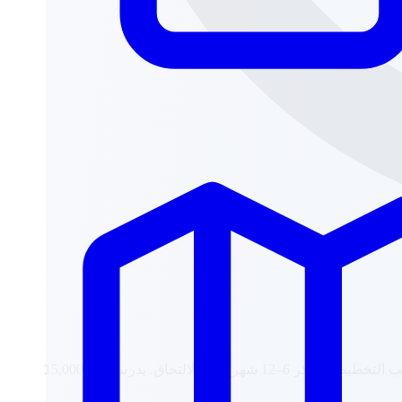
الطلاب الإيرانيون لا يحتاجون إلى شهادة APS، لكن القيود المصرفية وصعوبة الحصول على تأشيرة من طهران تستوجب التخطيط المبكر 6–12 شهراً قبل الالتحاق. يدرس نحو 15,000