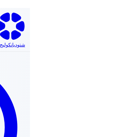
شتوديانكوليج