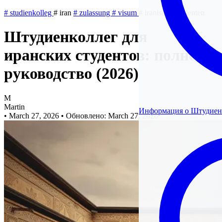
#
studienkolleg
#
iran
#
zulassung
#
visum
#
iranische-studenten
Штудиенколлег для
иранских студентов: полное
руководство (2026)
M
Martin
Информация о Штудиен
•
March 27, 2026
•
Обновлено: March 27, 2026