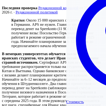
Последняя проверка
Редакционной командой
от 27 марта
2026 г.
·
Редакционной политикой
Кратко:
Около 15 000 иранских студентов учатся
в Германии. APS не нужен. Главные трудности —
перевод денег на Sperrkonto (11 904 EUR) и
получение визы: Посольство Германии в Тегеране
работает в режиме ограниченной мощности с 2025
года. Начинайте планирование за 6–12 месяцев до
предполагаемого начала обучения.
В немецких университетах обучается около 15 000
иранских студентов, что делает Иран пятой по величине
страной-источником.
Сертификат APS вам не нужен — это
требование распространяется только на студентов из Индии,
Китая и Вьетнама. Однако банковские ограничения и перебои
с визами делают планирование критически важным.
Начинайте за 6–12 месяцев до предполагаемого начала
обучения в Штудиенколлеге. Два главных препятствия —
перевод денег на Sperrkonto (заблокированный счёт) и
получение визового назначения в Посольстве Германии в
Тегеране, которое работает в режиме ограниченной мощности
с середины 2025 года. В этом руководстве рассматриваются
Стоимость
все шаги, специфичные для Ирана: квалификации, изучение