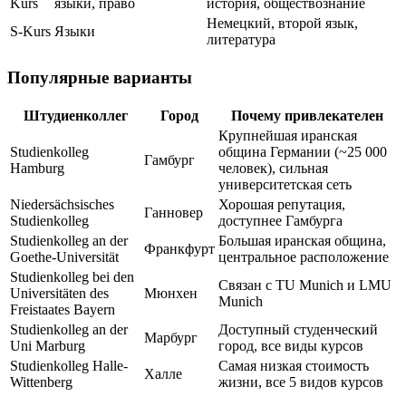
Kurs
языки, право
история, обществознание
Немецкий, второй язык,
S-Kurs
Языки
литература
Популярные варианты
Штудиенколлег
Город
Почему привлекателен
Крупнейшая иранская
Studienkolleg
община Германии (~25 000
Гамбург
Hamburg
человек), сильная
университетская сеть
Niedersächsisches
Хорошая репутация,
Ганновер
Studienkolleg
доступнее Гамбурга
Studienkolleg an der
Большая иранская община,
Франкфурт
Goethe-Universität
центральное расположение
Studienkolleg bei den
Связан с TU Munich и LMU
Universitäten des
Мюнхен
Munich
Freistaates Bayern
Studienkolleg an der
Доступный студенческий
Марбург
Uni Marburg
город, все виды курсов
Studienkolleg Halle-
Самая низкая стоимость
Халле
Wittenberg
жизни, все 5 видов курсов