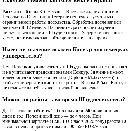
Сколько времени занимает виза из Ирана?
Рассчитывайте на 3–6 месяцев. Время ожидания записи в
Посольство Германии в Тегеране непредсказуемо из-за
ограниченной работы посольства. Обработка после записи
занимает 8–12 недель. Начинайте сразу после получения
письма о зачислении в Штудиенколлег. Задержки случаются
часто, поэтому закладывайте дополнительное время.
Имеет ли значение экзамен Конкур для немецких
университетов?
Нет. Немецкие университеты и Штудиенколлеги не признают
и не учитывают иранский экзамен Конкур. Значение имеют
только оценки вашего аттестата (Diplom-e Motavasseteh) и
любые университетские транскрипты. Высокий балл Конкура
не поможет вашей заявке, а низкий не навредит.
Можно ли работать во время Штудиенколлега?
Да. Разрешено работать 120 полных или 240 половинных
дней в год. Половинный день — до 4 часов. При
минимальной зарплате (12,82 EUR/час в 2026 году) работа 10
часов в неделю приносит около 500–550 EUR/месяц —