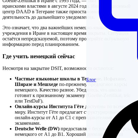
Goethe-Zertifikat в Иране с 1995 года, — был закрыт
иранскими властями в августе 2024 года. Информационный
центр DAAD в Тегеране также приостановил свою
деятельность до дальнейшего уведомления.
Это означает, что два важнейших немецко-языковых
учреждения в Иране в настоящее время закрыты. Ситуация
остаётся непредсказуемой, поэтому проверяйте актуальную
информацию перед планированием.
Где учить немецкий сейчас
Несмотря на закрытие DSIT, возможности остаются:
Частные языковые школы в Тегеране, Исфахане,
Блог
Ширазе и Мешхеде
по-прежнему предлагают курсы
немецкого. Качество разное. Убедитесь, что школа
готовит к признанному экзамену (Goethe-Zertifikat, telc
или TestDaF).
Онлайн-курсы Института Гёте
доступны по всему
миру. Институт Гёте предлагает структурированные
онлайн-курсы от A1 до C1 с преподавателями и
экзаменами.
Deutsche Welle (DW)
предоставляет бесплатные курсы
немецкого от A1 до B1. Хороший дополнительный