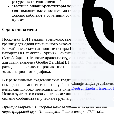
ресурс, но не единственный.
Частные онлайн-репетиторы
через платформы,
связывающие вас с носителями немецкого языка,
хорошо работают в сочетании со структурированными
курсами.
Сдача экзамена
Поскольку DSIT закрыт, возможно, вам придётся выехать за
границу для сдачи признанного экзамена по немецкому.
Ближайшие экзаменационные центры Института Гёте
находятся в Стамбуле (Турция), Тбилиси (Грузия) и Баку
(Азербайджан). Многие иранские студенты едут в Стамбул
для сдачи экзамена Goethe-Zertifikat B1 или B2. Учитывайте
расходы на поездку и проживание при планировании
экзаменационного графика.
В Иране сильные академические традиции изучения
Change language / Измен
немецкого — многие иранские учёные учились в Германии, и
Deutsch
English
Español
немецкий широко преподавался в университетах.
Используйте это в своих интересах: ищите профессоров,
онлайн-сообщества и учебные группы для практики.
Пример: Марьям из Тегерана начала учить немецкий онлайн
через цифровой курс Института Гёте в январе 2025 года.