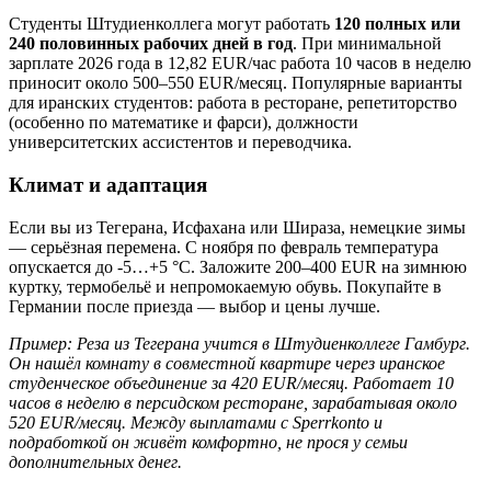
Студенты Штудиенколлега могут работать
120 полных или
240 половинных рабочих дней в год
. При минимальной
зарплате 2026 года в 12,82 EUR/час работа 10 часов в неделю
приносит около 500–550 EUR/месяц. Популярные варианты
для иранских студентов: работа в ресторане, репетиторство
(особенно по математике и фарси), должности
университетских ассистентов и переводчика.
Климат и адаптация
Если вы из Тегерана, Исфахана или Шираза, немецкие зимы
— серьёзная перемена. С ноября по февраль температура
опускается до -5…+5 °C. Заложите 200–400 EUR на зимнюю
куртку, термобельё и непромокаемую обувь. Покупайте в
Германии после приезда — выбор и цены лучше.
Пример: Реза из Тегерана учится в Штудиенколлеге Гамбург.
Он нашёл комнату в совместной квартире через иранское
студенческое объединение за 420 EUR/месяц. Работает 10
часов в неделю в персидском ресторане, зарабатывая около
520 EUR/месяц. Между выплатами с Sperrkonto и
подработкой он живёт комфортно, не прося у семьи
дополнительных денег.