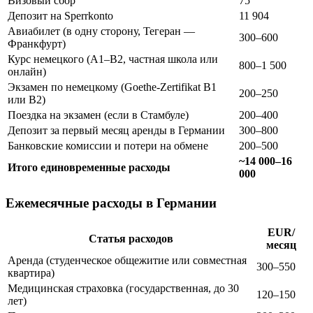
Визовый сбор
75
Депозит на Sperrkonto
11 904
Авиабилет (в одну сторону, Тегеран —
300–600
Франкфурт)
Курс немецкого (A1–B2, частная школа или
800–1 500
онлайн)
Экзамен по немецкому (Goethe-Zertifikat B1
200–250
или B2)
Поездка на экзамен (если в Стамбуле)
200–400
Депозит за первый месяц аренды в Германии
300–800
Банковские комиссии и потери на обмене
200–500
~14 000–16
Итого единовременные расходы
000
Ежемесячные расходы в Германии
EUR/
Статья расходов
месяц
Аренда (студенческое общежитие или совместная
300–550
квартира)
Медицинская страховка (государственная, до 30
120–150
лет)