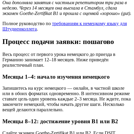
Она дополняла занятия с частным репетитором три раза в
неделю. Через 14 месяцев она выехала в Стамбул, сдала
экзамен Goethe-Zertifikat B1 и прошла с оценкой «хорошо» (gut).
Полное руководство по
требованиям к немецкому языку для
Штудиенколлега
.
Процесс подачи заявки: пошагово
Весь процесс от первого урока немецкого до приезда в
Германию занимает 12–18 месяцев. Ниже приведён
реалистичный план.
Месяцы 1–4: начало изучения немецкого
Запишитесь на курс немецкого — онлайн, в частной школе
или в обоих форматах одновременно. В интенсивном режиме
ставьте цель один уровень каждые 2–3 месяца. Не ждите, пока
закончите немецкий, чтобы начать другие шаги. Несколько
вещей делаются параллельно.
Месяцы 8–12: достижение уровня B1 или B2
Сдайте экзамен Goethe-Zertifikat B1 или B2. Если DSIT