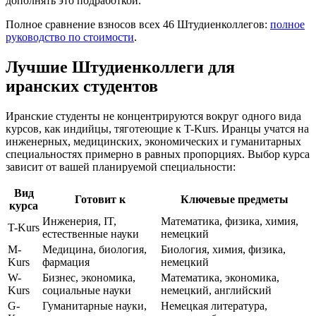
дополнять это подработкой.
Полное сравнение взносов всех 46 Штудиенколлегов:
полное
руководство по стоимости
.
Лучшие Штудиенколлеги для
иранских студентов
Иранские студенты не концентрируются вокруг одного вида
курсов, как индийцы, тяготеющие к T-Kurs. Иранцы учатся на
инженерных, медицинских, экономических и гуманитарных
специальностях примерно в равных пропорциях. Выбор курса
зависит от вашей планируемой специальности:
Вид
Готовит к
Ключевые предметы
курса
Инженерия, IT,
Математика, физика, химия,
T-Kurs
естественные науки
немецкий
M-
Медицина, биология,
Биология, химия, физика,
Kurs
фармация
немецкий
W-
Бизнес, экономика,
Математика, экономика,
Kurs
социальные науки
немецкий, английский
G-
Гуманитарные науки,
Немецкая литература,