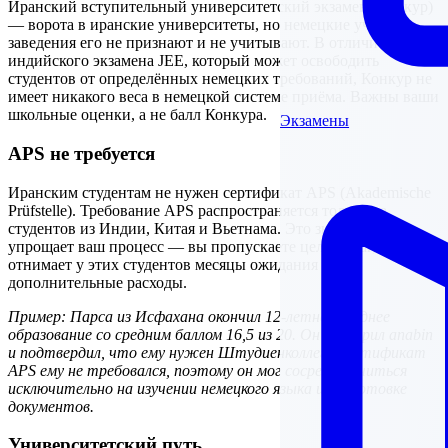
Иранский вступительный университетский экзамен (Конкур)
— ворота в иранские университеты, но немецкие учебные
заведения его не признают и не учитывают. В отличие от
индийского экзамена JEE, который может освободить
студентов от определённых немецких требований, Конкур не
имеет никакого веса в немецкой системе приёма. Важны ваши
школьные оценки, а не балл Конкура.
Экзамены
APS не требуется
Иранским студентам не нужен сертификат APS (Akademische
Prüfstelle). Требование APS распространяется только на
студентов из Индии, Китая и Вьетнама. Это значительно
упрощает ваш процесс — вы пропускаете целый шаг, который
отнимает у этих студентов месяцы ожидания и
дополнительные расходы.
Пример: Парса из Исфахана окончил 12-летнее среднее
образование со средним баллом 16,5 из 20. Он проверил anabin
и подтвердил, что ему нужен Штудиенколлег. Сертификат
APS ему не требовался, поэтому он мог сосредоточиться
исключительно на изучении немецкого языка и подготовке
документов.
Университетский путь