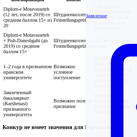
Обучение в
Diplom-e Motavasseteh
Штудиенколлеге,
(12 лет, после 2019) со
Штудиенколлег /
Заявление
сдача FSP, затем
средним баллом 15+ из
Feststellungsprüfung
поступление в
20
университет
Diplom-e Motavasseteh
+ Pish-Daneshgahi (до
Штудиенколлег /
Тот же путь, что и
2019) со средним
Feststellungsprüfung
выше
баллом 15+
Прямое
зачисление или
1–2 года в признанном
Возможно
Штудиенколлег в
иранском
условное
зависимости от
университете
поступление
университета и
оценок
Законченный
Прямое
бакалавриат
Возможно полное
поступление на
(Кarshenasi)
признание
бакалавриат или
признанного
магистратуру
университета
Конкур не имеет значения для Германии