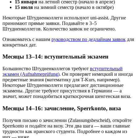
15 января
на летний семестр (начало в апреле)
15 июля
на зимний семестр (начало в октябре)
Некоторые Штудиенколлеги используют uni-assist. Другие
принимают прямые заявки. Подавайте в 3–5
Штудиенколлегов. Количество заявок не ограничено.
Ознакомьтесь с нашим
руководством по дедлайнам заявок
для
конкретных дат.
Месяцы 13–14: вступительный экзамен
Большинство Штудиенколлегов требуют
вступительный
экзамен (Aufnahmeprüfung)
. Он проверяет немецкий и иногда
предметные знания (математику для T-Kurs, например).
Некоторые Штудиенколлеги предлагают дистанционные
экзамены. Другие требуют присутствия в Германии — а
значит, может понадобиться краткосрочная шенгенская виза.
Месяцы 14–16: зачисление, Sperrkonto, виза
Получив письмо о зачислении (Zulassungsbescheid), откройте
Sperrkonto и подайте на визу. Эти два шага — ваши главные
трудности как иранского студента. Подробнее о каждом из
них — ниже.