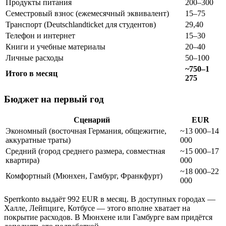
Продукты питания
200–300
Семестровый взнос (ежемесячный эквивалент)
15–75
Транспорт (Deutschlandticket для студентов)
29,40
Телефон и интернет
15–30
Книги и учебные материалы
20–40
Личные расходы
50–100
~750–1
Итого в месяц
275
Бюджет на первый год
Сценарий
EUR
Экономный (восточная Германия, общежитие,
~13 000–14
аккуратные траты)
000
Средний (город среднего размера, совместная
~15 000–17
квартира)
000
~18 000–22
Комфортный (Мюнхен, Гамбург, Франкфурт)
000
Sperrkonto выдаёт 992 EUR в месяц. В доступных городах —
Халле, Лейпциге, Котбусе — этого вполне хватает на
покрытие расходов. В Мюнхене или Гамбурге вам придётся