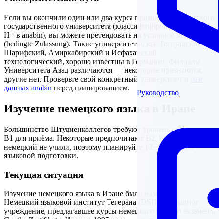
Если вы окончили один или два курса признанного иранского
государственного университета (классифицированного как
H+ в anabin), вы можете претендовать на условное зачисление
(bedingte Zulassung). Такие университеты, как Тегеранский,
Шарифский, Амиркабирский и Исфаханский
технологический, хорошо известны в Германии. Филиалы
Университета Азад различаются — некоторые признаются,
другие нет. Проверьте свой конкретный университет в
базе
данных anabin
перед планированием.
Руководство
Изучение немецкого языка в Иране
Большинство Штудиенколлегов требуют уровень немецкого
B1 для приёма. Некоторые предпочитают B2. В школе вы
немецкий не учили, поэтому планируйте 12–18 месяцев
языковой подготовки.
Текущая ситуация
Изучение немецкого языка в Иране было нарушено.
Немецкий языковой институт Тегерана (DSIT) — главное
учреждение, предлагавшее курсы немецкого языка и экзамены