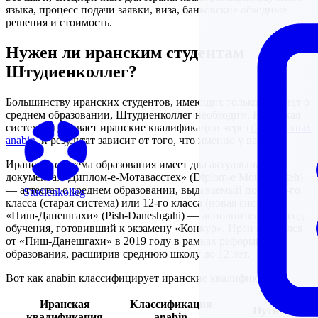
языка, процесс подачи заявки, виза, банковские обходные
решения и стоимость.
Нужен ли иранским студентам
Штудиенколлег?
Большинству иранских студентов, имеющих только аттестат о
среднем образовании, Штудиенколлег необходим. Немецкая
система оценивает иранские квалификации через
базу данных
anabin
, и результат зависит от того, что именно у вас есть.
Иранская система образования имеет два актуальных
документа. «Диплом-е-Мотавасстех» (Diplom-e Motavasseteh)
— аттестат о среднем образовании, выдаваемый после 11-го
Studienkolleg
класса (старая система) или 12-го класса (новая система).
«Пиш-Данешгахи» (Pish-Daneshgahi) — дополнительный год
обучения, готовивший к экзамену «Конкур». Иран отказался
от «Пиш-Данешгахи» в 2019 году в рамках реформы
образования, расширив среднюю школу до 12 лет.
Вот как anabin классифицирует иранские квалификации:
Иранская
Классификация
Путь
квалификация
anabin