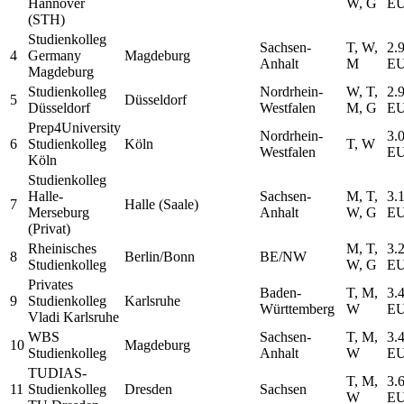
Hannover
W, G
E
(STH)
Studienkolleg
Sachsen-
T, W,
2.
4
Germany
Magdeburg
Anhalt
M
E
Magdeburg
Studienkolleg
Nordrhein-
W, T,
2.
5
Düsseldorf
Düsseldorf
Westfalen
M, G
E
Prep4University
Nordrhein-
3.
6
Studienkolleg
Köln
T, W
Westfalen
E
Köln
Studienkolleg
Halle-
Sachsen-
M, T,
3.
7
Halle (Saale)
Merseburg
Anhalt
W, G
E
(Privat)
Rheinisches
M, T,
3.
8
Berlin/Bonn
BE/NW
Studienkolleg
W, G
E
Privates
Baden-
T, M,
3.
9
Studienkolleg
Karlsruhe
Württemberg
W
E
Vladi Karlsruhe
WBS
Sachsen-
T, M,
3.
10
Magdeburg
Studienkolleg
Anhalt
W
E
TUDIAS-
T, M,
3.
11
Studienkolleg
Dresden
Sachsen
W
E