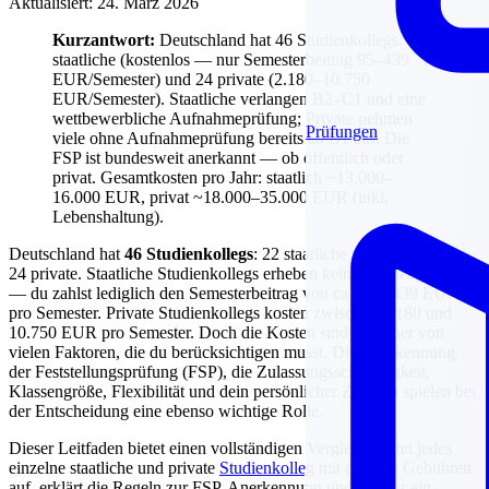
Aktualisiert: 24. März 2026
Kurzantwort:
Deutschland hat 46 Studienkollegs: 22
staatliche (kostenlos — nur Semesterbeitrag 95–439
EUR/Semester) und 24 private (2.180–10.750
EUR/Semester). Staatliche verlangen B2–C1 und eine
wettbewerbliche Aufnahmeprüfung; Private nehmen
Prüfungen
viele ohne Aufnahmeprüfung bereits ab B1 auf. Die
FSP ist bundesweit anerkannt — ob öffentlich oder
privat. Gesamtkosten pro Jahr: staatlich ~13.000–
16.000 EUR, privat ~18.000–35.000 EUR (inkl.
Lebenshaltung).
Deutschland hat
46 Studienkollegs
: 22 staatliche (öffentliche) und
24 private. Staatliche Studienkollegs erheben keine Studiengebühren
— du zahlst lediglich den Semesterbeitrag von ca. 95—439 EUR
pro Semester. Private Studienkollegs kosten zwischen 2.180 und
10.750 EUR pro Semester. Doch die Kosten sind nur einer von
vielen Faktoren, die du berücksichtigen musst. Die Anerkennung
der Feststellungsprüfung (FSP), die Zulassungsschwierigkeit,
Klassengröße, Flexibilität und dein persönlicher Zeitplan spielen bei
der Entscheidung eine ebenso wichtige Rolle.
Dieser Leitfaden bietet einen vollständigen Vergleich, listet jedes
einzelne staatliche und private
Studienkolleg
mit exakten Gebühren
auf, erklärt die Regeln zur FSP-Anerkennung und gibt dir ein