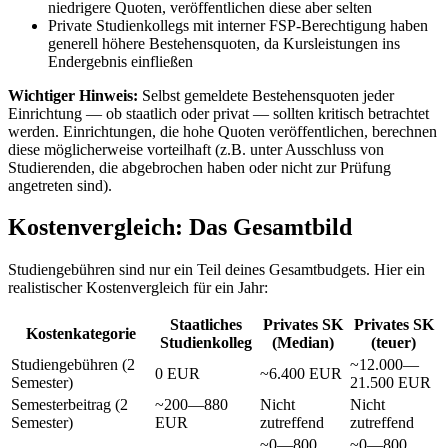
niedrigere Quoten, veröffentlichen diese aber selten
Private Studienkollegs mit interner FSP-Berechtigung haben
generell höhere Bestehensquoten, da Kursleistungen ins
Endergebnis einfließen
Wichtiger Hinweis:
Selbst gemeldete Bestehensquoten jeder
Einrichtung — ob staatlich oder privat — sollten kritisch betrachtet
werden. Einrichtungen, die hohe Quoten veröffentlichen, berechnen
diese möglicherweise vorteilhaft (z.B. unter Ausschluss von
Studierenden, die abgebrochen haben oder nicht zur Prüfung
angetreten sind).
Kostenvergleich: Das Gesamtbild
Studiengebühren sind nur ein Teil deines Gesamtbudgets. Hier ein
realistischer Kostenvergleich für ein Jahr:
Staatliches
Privates SK
Privates SK
Kostenkategorie
Studienkolleg
(Median)
(teuer)
Studiengebühren (2
~12.000—
0 EUR
~6.400 EUR
Semester)
21.500 EUR
Semesterbeitrag (2
~200—880
Nicht
Nicht
Semester)
EUR
zutreffend
zutreffend
~0—800
~0—800