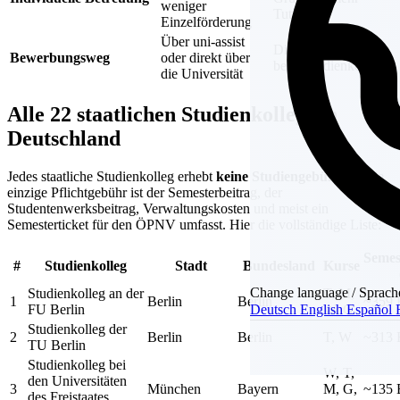
weniger
Tutoring
Einzelförderung
Über uni-assist
Direktbewerbung
Bewerbungsweg
oder direkt über
beim Studienkolleg
die Universität
Alle 22 staatlichen Studienkollegs in
Deutschland
Jedes staatliche Studienkolleg erhebt
keine Studiengebühren
. Die
einzige Pflichtgebühr ist der Semesterbeitrag, der
Studentenwerksbeitrag, Verwaltungskosten und meist ein
Semesterticket für den ÖPNV umfasst. Hier die vollständige Liste:
Semes
#
Studienkolleg
Stadt
Bundesland
Kurse
Change language / Sprach
Studienkolleg an der
T, M,
1
Berlin
Berlin
~359
FU Berlin
W, G
Deutsch
English
Español
Studienkolleg der
2
Berlin
Berlin
T, W
~313
TU Berlin
Studienkolleg bei
W, T,
den Universitäten
3
München
Bayern
M, G,
~135
des Freistaates