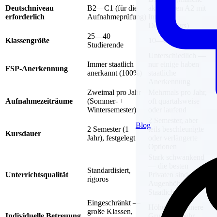
Deutschniveau
B2—C1 (für die
akzeptieren A2 mit
erforderlich
Aufnahmeprüfung)
Intensiv-
Deutschkurs)
25—40
Klassengröße
10—20 Studierende
Studierende
Unterschiedlich —
Immer staatlich
nur einige haben
FSP-Anerkennung
anerkannt (100%)
staatliche
Anerkennung
Zweimal pro Jahr
Mehrmals pro Jahr,
Aufnahmezeiträume
(Sommer- +
oft quartalsweise
Wintersemester)
oder laufend
2 Semester, aber
Blog
2 Semester (1
teils beschleunigte
Kursdauer
Jahr), festgelegt
oder verlängerte
Optionen
Stark schwankend
— die besten
Standardisiert,
Unterrichtsqualität
Privaten sind auf
rigoros
Augenhöhe mit
Staatlichen
Eingeschränkt —
Höher — kleinere
große Klassen,
Individuelle Betreuung
Gruppen, mehr