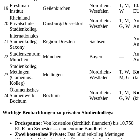
Freshman
Nordrhein-
T, M,
10
19
Geilenkirchen
Institut
Westfalen
W
E
Rheinland
Nordrhein-
T, M,
Au
20
Privatschule
Duisburg/Düsseldorf
Westfalen
G, W
An
Studienkolleg
Internationales
Au
21
Studienkolleg
Region Dresden
Sachsen
—
An
Saxony
Studienzentrum
Au
22
München
Bayern
—
München
An
Studienkolleg
Mettingen
Nordrhein-
T, W,
Ko
23
Mettingen
(Comenius-
Westfalen
M, G
(ki
Kolleg)
Ökumenisches
Nordrhein-
T, M,
Ko
24
Studienwerk
Bochum
Westfalen
G, W
(ki
Bochum
Wichtige Beobachtungen zu privaten Studienkollegs:
Preisspanne:
Von kostenlos (kirchlich finanziert) bis 10.750
EUR pro Semester — eine enorme Bandbreite.
Zwei kostenlose Private:
Das Studienkolleg Mettingen