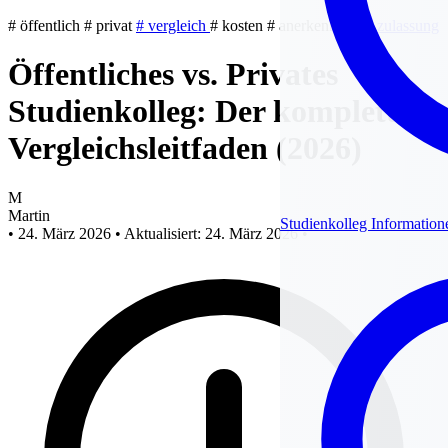
#
öffentlich
#
privat
#
vergleich
#
kosten
#
anerkennung
#
zulassung
Öffentliches vs. Privates
Studienkolleg: Der komplette
Vergleichsleitfaden (2026)
M
Martin
Studienkolleg Information
•
24. März 2026
•
Aktualisiert: 24. März 2026
•