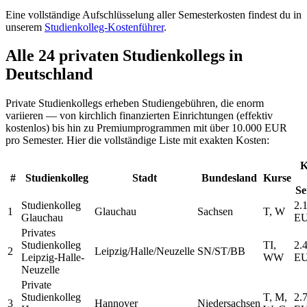
Eine vollständige Aufschlüsselung aller Semesterkosten findest du in
unserem
Studienkolleg-Kostenführer
.
Alle 24 privaten Studienkollegs in
Deutschland
Private Studienkollegs erheben Studiengebühren, die enorm
variieren — von kirchlich finanzierten Einrichtungen (effektiv
kostenlos) bis hin zu Premiumprogrammen mit über 10.000 EUR
pro Semester. Hier die vollständige Liste mit exakten Kosten:
K
#
Studienkolleg
Stadt
Bundesland
Kurse
Se
Studienkolleg
2.
1
Glauchau
Sachsen
T, W
Glauchau
E
Privates
Studienkolleg
TI,
2.
2
Leipzig/Halle/Neuzelle
SN/ST/BB
Leipzig-Halle-
WW
E
Neuzelle
Private
Studienkolleg
T, M,
2.
3
Hannover
Niedersachsen