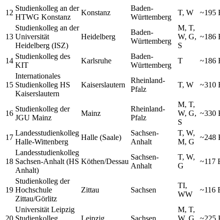
Studienkolleg an der
Baden-
12
Konstanz
T, W
~195
HTWG Konstanz
Württemberg
Studienkolleg an der
M, T,
Baden-
13
Universität
Heidelberg
W, G,
~186
Württemberg
Heidelberg (ISZ)
S
Studienkolleg des
Baden-
14
Karlsruhe
T
~186
KIT
Württemberg
Internationales
Rheinland-
15
Studienkolleg HS
Kaiserslautern
T, W
~310
Pfalz
Kaiserslautern
M, T,
Studienkolleg der
Rheinland-
16
Mainz
W, G,
~330
JGU Mainz
Pfalz
S
Landesstudienkolleg
Sachsen-
T, W,
17
Halle (Saale)
~248
Halle-Wittenberg
Anhalt
M, G
Landesstudienkolleg
Sachsen-
T, W,
18
Sachsen-Anhalt (HS
Köthen/Dessau
~117
Anhalt
G
Anhalt)
Studienkolleg der
TI,
19
Hochschule
Zittau
Sachsen
~116
WW
Zittau/Görlitz
Universität Leipzig
M, T,
20
Studienkolleg
Leipzig
Sachsen
W, G,
~225