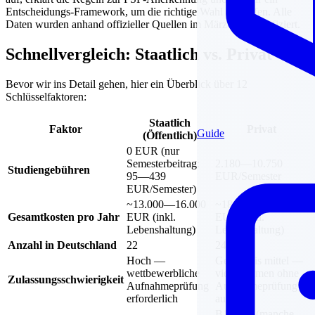
Entscheidungs-Framework, um die richtige Wahl zu treffen. Alle
Daten wurden anhand offizieller Quellen im März 2026 verifiziert.
Schnellvergleich: Staatlich vs. Privat
Bevor wir ins Detail gehen, hier ein Überblick über 12
Schlüsselfaktoren:
Staatlich
Faktor
Privat
Guide
(Öffentlich)
0 EUR (nur
Semesterbeitrag:
2.180—10.750
Studiengebühren
95—439
EUR/Semester
EUR/Semester)
~13.000—16.000
~18.000—35.000
Gesamtkosten pro Jahr
EUR (inkl.
EUR (inkl.
Lebenshaltung)
Lebenshaltung)
Anzahl in Deutschland
22
24
Hoch —
Gering bis mittel —
wettbewerbliche
viele nehmen ohne
Zulassungsschwierigkeit
Aufnahmeprüfung
Aufnahmeprüfung
erforderlich
auf
B1—B2 (manche