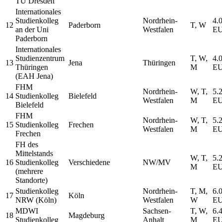
TU Dresden
Internationales
Studienkolleg
Nordrhein-
4.
12
Paderborn
T, W
an der Uni
Westfalen
E
Paderborn
Internationales
Studienzentrum
T, W,
4.
13
Jena
Thüringen
Thüringen
M
E
(EAH Jena)
FHM
Nordrhein-
W, T,
5.
14
Studienkolleg
Bielefeld
Westfalen
M
E
Bielefeld
FHM
Nordrhein-
W, T,
5.
15
Studienkolleg
Frechen
Westfalen
M
E
Frechen
FH des
Mittelstands
W, T,
5.
16
Studienkolleg
Verschiedene
NW/MV
M
E
(mehrere
Standorte)
Studienkolleg
Nordrhein-
T, M,
6.
17
Köln
NRW (Köln)
Westfalen
W
E
MDWI
Sachsen-
T, W,
6.
18
Magdeburg
Studienkolleg
Anhalt
M
E