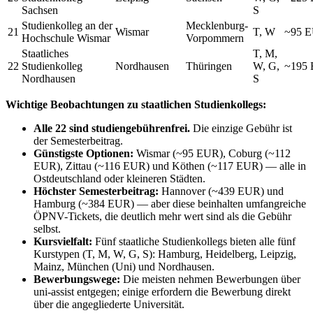
Sachsen
S
Studienkolleg an der
Mecklenburg-
21
Wismar
T, W
~95 
Hochschule Wismar
Vorpommern
Staatliches
T, M,
22
Studienkolleg
Nordhausen
Thüringen
W, G,
~195
Nordhausen
S
Wichtige Beobachtungen zu staatlichen Studienkollegs:
Alle 22 sind studiengebührenfrei.
Die einzige Gebühr ist
der Semesterbeitrag.
Günstigste Optionen:
Wismar (~95 EUR), Coburg (~112
EUR), Zittau (~116 EUR) und Köthen (~117 EUR) — alle in
Ostdeutschland oder kleineren Städten.
Höchster Semesterbeitrag:
Hannover (~439 EUR) und
Hamburg (~384 EUR) — aber diese beinhalten umfangreiche
ÖPNV-Tickets, die deutlich mehr wert sind als die Gebühr
selbst.
Kursvielfalt:
Fünf staatliche Studienkollegs bieten alle fünf
Kurstypen (T, M, W, G, S): Hamburg, Heidelberg, Leipzig,
Mainz, München (Uni) und Nordhausen.
Bewerbungswege:
Die meisten nehmen Bewerbungen über
uni-assist entgegen; einige erfordern die Bewerbung direkt
über die angegliederte Universität.