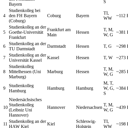
S
Bayern
Studienkolleg bei
TI,
4
den FH Bayern
Coburg
Bayern
~112
WW
(Coburg)
Studienkolleg an der
Frankfurt am
T, M,
5
Goethe-Universität
Hessen
~381
Main
W, G
Frankfurt
Studienkolleg an der
6
Darmstadt
Hessen
T, G
~298
TU Darmstadt
Studienkolleg an der
7
Kassel
Hessen
T, W
~273
Universität Kassel
Studienkolleg
T, M,
8
Mittelhessen (Uni
Marburg
Hessen
~285
W, G
Marburg)
M, T,
Studienkolleg
9
Hamburg
Hamburg
W, G,
~384
Hamburg
S
Niedersächsisches
Studienkolleg
T, M,
10
Hannover
Niedersachsen
~439
(Leibniz Uni
W, G
Hannover)
Studienkolleg an der
Schleswig-
TI,
11
Kiel
~198
HAW Kiel
Holstein
WW