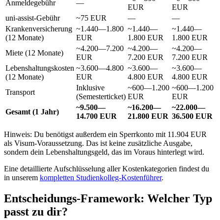
Anmeldegebühr
—
EUR
EUR
uni-assist-Gebühr
~75 EUR
—
—
Krankenversicherung
~1.440—1.800
~1.440—
~1.440—
(12 Monate)
EUR
1.800 EUR
1.800 EUR
~4.200—7.200
~4.200—
~4.200—
Miete (12 Monate)
EUR
7.200 EUR
7.200 EUR
Lebenshaltungskosten
~3.600—4.800
~3.600—
~3.600—
(12 Monate)
EUR
4.800 EUR
4.800 EUR
Inklusive
~600—1.200
~600—1.200
Transport
(Semesterticket)
EUR
EUR
~9.500—
~16.200—
~22.000—
Gesamt (1 Jahr)
14.700 EUR
21.800 EUR
36.500 EUR
Hinweis: Du benötigst außerdem ein Sperrkonto mit 11.904 EUR
als Visum-Voraussetzung. Das ist keine zusätzliche Ausgabe,
sondern dein Lebenshaltungsgeld, das im Voraus hinterlegt wird.
Eine detaillierte Aufschlüsselung aller Kostenkategorien findest du
in unserem
kompletten Studienkolleg-Kostenführer
.
Entscheidungs-Framework: Welcher Typ
passt zu dir?