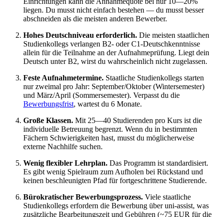
Einrichtungen kann die Annahmequote bei nur 10—20%
liegen. Du musst nicht einfach bestehen — du musst besser
abschneiden als die meisten anderen Bewerber.
Hohes Deutschniveau erforderlich.
Die meisten staatlichen
Studienkollegs verlangen B2- oder C1-Deutschkenntnisse
allein für die Teilnahme an der Aufnahmeprüfung. Liegt dein
Deutsch unter B2, wirst du wahrscheinlich nicht zugelassen.
Feste Aufnahmetermine.
Staatliche Studienkollegs starten
nur zweimal pro Jahr: September/Oktober (Wintersemester)
und März/April (Sommersemester). Verpasst du die
Bewerbungsfrist
, wartest du 6 Monate.
Große Klassen.
Mit 25—40 Studierenden pro Kurs ist die
individuelle Betreuung begrenzt. Wenn du in bestimmten
Fächern Schwierigkeiten hast, musst du möglicherweise
externe Nachhilfe suchen.
Wenig flexibler Lehrplan.
Das Programm ist standardisiert.
Es gibt wenig Spielraum zum Aufholen bei Rückstand und
keinen beschleunigten Pfad für fortgeschrittene Studierende.
Bürokratischer Bewerbungsprozess.
Viele staatliche
Studienkollegs erfordern die Bewerbung über uni-assist, was
zusätzliche Bearbeitungszeit und Gebühren (~75 EUR für die