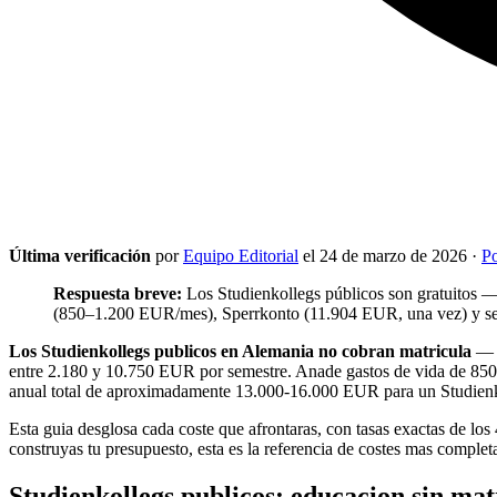
Última verificación
por
Equipo Editorial
el 24 de marzo de 2026
·
Po
Respuesta breve:
Los Studienkollegs públicos son gratuitos 
(850–1.200 EUR/mes), Sperrkonto (11.904 EUR, una vez) y s
Los Studienkollegs publicos en Alemania no cobran matricula
— s
entre 2.180 y 10.750 EUR por semestre. Anade gastos de vida de 8
anual total de aproximadamente 13.000-16.000 EUR para un Studien
Esta guia desglosa cada coste que afrontaras, con tasas exactas de lo
construyas tu presupuesto, esta es la referencia de costes mas complet
Studienkollegs publicos: educacion sin mat