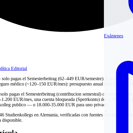
Exámenes
lítica Editorial
— solo pagas el Semesterbeitrag (62–449 EUR/semestre). Los privados
eguro médico (~120–150 EUR/mes): presupuesto anual total de ~13.0
olo pagas el Semesterbeitrag (contribucion semestral) de aproximada
50-1.200 EUR/mes, una cuenta bloqueada (Sperrkonto) de 11.904 EUR
kolleg publico — o 18.000-35.000 EUR para uno privado.
s 46 Studienkollegs en Alemania, verificadas con fuentes oficiales en m
a disponible.
ricula