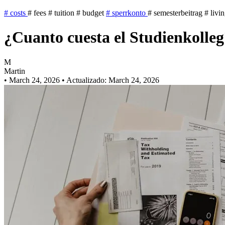
#
costs
#
fees
#
tuition
#
budget
#
sperrkonto
#
semesterbeitrag
#
livin
¿Cuanto cuesta el Studienkolleg
M
Martin
•
March 24, 2026
•
Actualizado: March 24, 2026