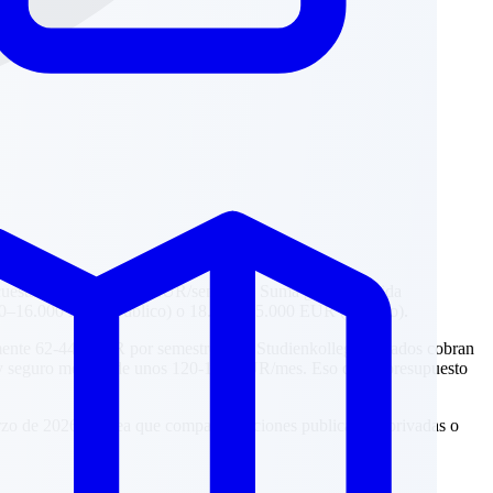
 cuestan 2.180–10.750 EUR/semestre. Suma gastos de vida
00–16.000 EUR (público) o 18.000–35.000 EUR (privado).
mente 62-449 EUR por semestre. Los Studienkollegs privados cobran
 y seguro medico de unos 120-150 EUR/mes. Eso da un presupuesto
arzo de 2026. Ya sea que compares opciones publicas vs. privadas o