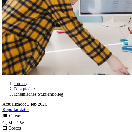
Inicio
/
Búsqueda
/
Rheinisches Studienkolleg
Actualizado: 3 feb 2026
Reportar datos
🎓
Cursos
G, M, T, W
💶
Costos