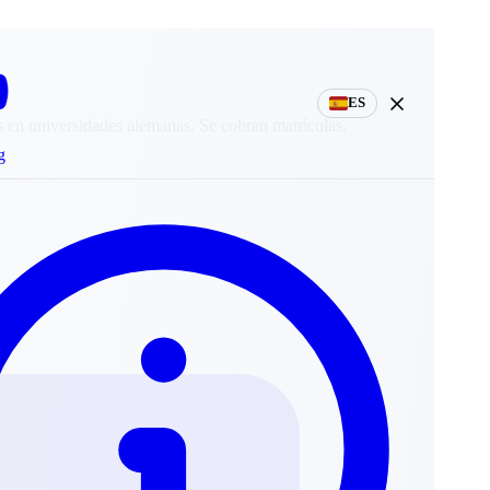
ES
s en universidades alemanas. Se cobran matrículas.
g