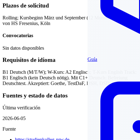
Plazos de solicitud
Rolling; Kursbeginn März und September (12 Monate). Betrieben
von HS Fresenius, Köln
Convocatorias
Sin datos disponibles
Guía
Requisitos de idioma
B1 Deutsch (M/T/W); W-Kurs: A2 Englisch; T-Kurs English Track:
B1 Englisch (kein Deutsch nötig). Mit C1+ Deutsch: Befreiung
Deutschtest. Akzeptiert: Goethe, TestDaF, DSH, DSD, telc
Fuentes y estado de datos
Última verificación
2026-06-05
Fuente
https://studienkolleg-nrw.de