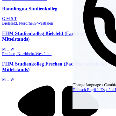
Bonnlingua Studienkolleg
G
M
S
T
Bielefeld, Nordrhein-Westfalen
FHM Studienkolleg Bielefeld (Fachhochschule des
Mittelstands)
M
T
W
Frechen, Nordrhein-Westfalen
FHM Studienkolleg Frechen (Fachhochschule des
Mittelstands)
M
T
W
Change language / Cambia
Deutsch
English
Español