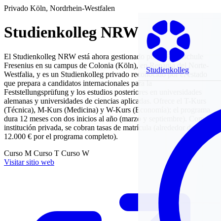
Privado
Köln, Nordrhein-Westfalen
Studienkolleg NRW
El Studienkolleg NRW está ahora gestionado por la Hochschule
Fresenius en su campus de Colonia (Köln), en Renania del Norte-
Studienkolleg
Westfalia, y es un Studienkolleg privado reconocido por el estado
que prepara a candidatos internacionales para la
Feststellungsprüfung y los estudios posteriores en universidades
alemanas y universidades de ciencias aplicadas. Ofrece el T-Kurs
(Técnica), M-Kurs (Medicina) y W-Kurs (Economía); el programa
dura 12 meses con dos inicios al año (marzo y septiembre). Como
institución privada, se cobran tasas de matrícula (alrededor de
12.000 € por el programa completo).
Curso M
Curso T
Curso W
Visitar sitio web