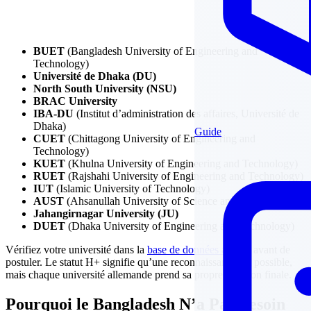
BUET
(Bangladesh University of Engineering and
Technology)
Université de Dhaka (DU)
North South University (NSU)
BRAC University
IBA-DU
(Institut d’administration des affaires, Université de
Dhaka)
Guide
CUET
(Chittagong University of Engineering and
Technology)
KUET
(Khulna University of Engineering and Technology)
RUET
(Rajshahi University of Engineering and Technology)
IUT
(Islamic University of Technology)
AUST
(Ahsanullah University of Science and Technology)
Jahangirnagar University (JU)
DUET
(Dhaka University of Engineering and Technology)
Vérifiez votre université dans la
base de données anabin
avant de
postuler. Le statut H+ signifie qu’une reconnaissance est possible,
mais chaque université allemande prend sa propre décision finale.
Pourquoi le Bangladesh N’a Pas Besoin