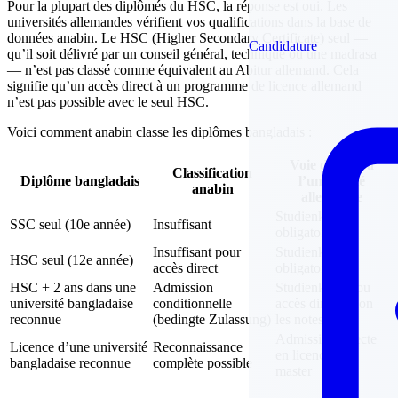
Pour la plupart des diplômés du HSC, la réponse est oui. Les
universités allemandes vérifient vos qualifications dans la base de
données anabin. Le HSC (Higher Secondary Certificate) seul —
Candidature
qu’il soit délivré par un conseil général, technique ou une madrasa
— n’est pas classé comme équivalent au Abitur allemand. Cela
signifie qu’un accès direct à un programme de licence allemand
n’est pas possible avec le seul HSC.
Voici comment anabin classe les diplômes bangladais :
Voie d’accès à
Classification
Diplôme bangladais
l’université
anabin
allemande
Studienkolleg
SSC seul (10e année)
Insuffisant
obligatoire
Insuffisant pour
Studienkolleg
HSC seul (12e année)
accès direct
obligatoire
HSC + 2 ans dans une
Admission
Studienkolleg ou
université bangladaise
conditionnelle
accès direct selon
reconnue
(bedingte Zulassung)
les notes
Admission directe
Licence d’une université
Reconnaissance
en licence ou
bangladaise reconnue
complète possible
master