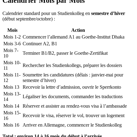
Calendrier Mois par Mois
Calendrier standard pour un Studienkolleg en
semestre d’hiver
(début septembre/octobre) :
Mois
Action
Mois 1-2
Commencer l’allemand A1 au Goethe-Institut Dhaka
Mois 3-6
Continuer A2, B1
Mois 7-
Terminer B1/B2, passer le Goethe-Zertifikat
10
Mois 10-
Rechercher les Studienkollegs, préparer les dossiers
11
Mois 11-
Soumettre les candidatures (délais : janvier-mai pour
12
semestre d’hiver)
Mois 13
Recevoir la lettre d’admission, ouvrir le Sperrkonto
Mois 13-
Légaliser les documents, commander les traductions
14
Mois 14
Réserver et assister au rendez-vous visa à l’ambassade
Mois 15-
Recevoir le visa, réserver le vol, trouver un logement
16
Mois 16
Arriver en Allemagne, commencer le Studienkolleg
Total : environ 14 à 16 mois du début à l’arrivée.