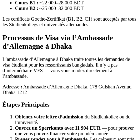
Cours B1 :
~22 000–28 000 BDT
Cours B2 :
~25 000–32 000 BDT
Les certificats Goethe-Zertifikat (B1, B2, C1) sont acceptés par tous
les Studienkollegs et universités allemandes.
Processus de Visa via l’Ambassade
d’Allemagne à Dhaka
L’ambassade d’Allemagne à Dhaka traite toutes les demandes de
visa étudiant pour les ressortissants bangladais. Il n’y a pas
d’intermédiaire VFS — vous vous rendez directement à
l’ambassade.
Adresse :
Ambassade d’Allemagne Dhaka, 178 Gulshan Avenue,
Dhaka 1212
Étapes Principales
Obtenez votre lettre d’admission
du Studienkolleg ou de
l’université.
Ouvrez un Sperrkonto avec 11 904 EUR
— pour prouver
que vous pouvez financer votre première année.
Prenez rendez-vous à l’ambassade.
Les créneaux sont pris