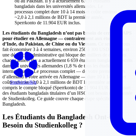
ou au Pakistan. Il y a actuellement 6.659 étudiants
bangladais dans les universités allemandes. Le
processus complet dure 10 à 14 mois et coûte environ
~2,0 à 2,1 millions de BDT la première année,
Sperrkonto de 11.904 EUR inclus.
Les étudiants du Bangladesh n’ont pas besoin de certificat APS
pour étudier en Allemagne — contrairement aux étudiants
d’Inde, du Pakistan, de Chine ou du Vietnam.
Ce seul fait vous
fait économiser 3 à 4 semaines, environ 250 à 300 USD de frais et
une démarche administrative qui bloque des milliers de candidats
chaque année. Il y a actuellement 6 659 étudiants bangladais inscrits
dans des universités allemandes (1,8 % de tous les étudiants
internationaux). Le processus complet — de votre premier cours
d’allemand à votre arrivée en Allemagne — dure 10 à 14 mois et
Studienkolleg
coûte environ ~2,0 à 2,1 millions de BDT la première année, y
compris le compte bloqué (Sperrkonto) de 11 904 EUR. La plupart
des étudiants bangladais titulaires d’un HSC ont besoin d’une année
de Studienkolleg. Ce guide couvre chaque étape spécifique au
Bangladesh.
Les Étudiants du Bangladesh Ont-ils
Besoin du Studienkolleg ?