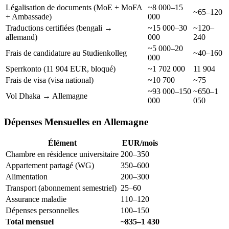
Légalisation de documents (MoE + MoFA
~8 000–15
~65–120
+ Ambassade)
000
Traductions certifiées (bengali →
~15 000–30
~120–
allemand)
000
240
~5 000–20
Frais de candidature au Studienkolleg
~40–160
000
Sperrkonto (11 904 EUR, bloqué)
~1 702 000
11 904
Frais de visa (visa national)
~10 700
~75
~93 000–150
~650–1
Vol Dhaka → Allemagne
000
050
Dépenses Mensuelles en Allemagne
Élément
EUR/mois
Chambre en résidence universitaire
200–350
Appartement partagé (WG)
350–600
Alimentation
200–300
Transport (abonnement semestriel)
25–60
Assurance maladie
110–120
Dépenses personnelles
100–150
Total mensuel
~835–1 430