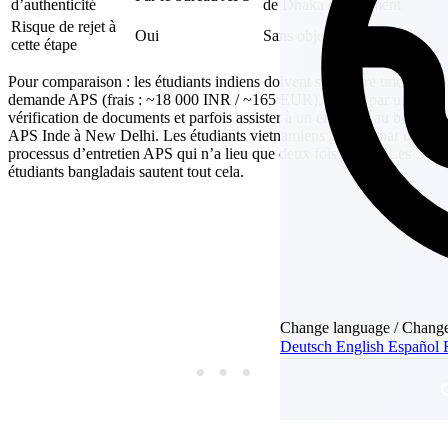
d’authenticité
de Dhaka directement
Risque de rejet à
Oui
Sans objet
cette étape
Pour comparaison : les étudiants indiens doivent soumettre une
demande APS (frais : ~18 000 INR / ~165 EUR), passer par une
vérification de documents et parfois assister à un entretien au bureau
APS Inde à New Delhi. Les étudiants vietnamiens passent par un
processus d’entretien APS qui n’a lieu que deux fois par an. Les
étudiants bangladais sautent tout cela.
Change language / Change
Deutsch
English
Español