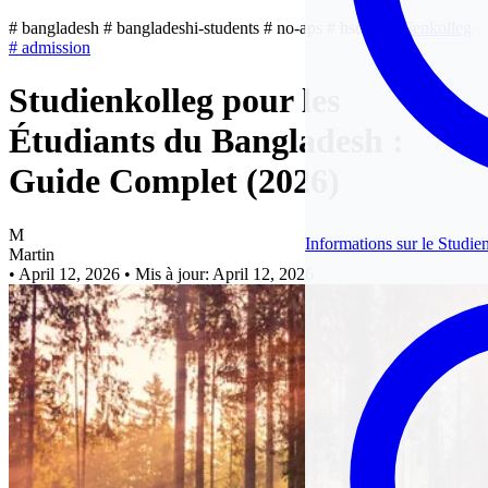
#
bangladesh
#
bangladeshi-students
#
no-aps
#
hsc
#
studienkolleg
#
admission
Studienkolleg pour les
Étudiants du Bangladesh :
Guide Complet (2026)
M
Informations sur le Studie
Martin
•
April 12, 2026
•
Mis à jour: April 12, 2026