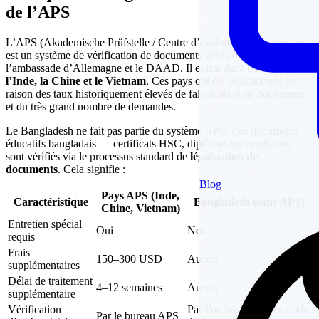
de l’APS
L’APS (Akademische Prüfstelle / Centre d’évaluation académique)
est un système de vérification de documents géré conjointement par
l’ambassade d’Allemagne et le DAAD. Il existe dans trois pays :
l’Inde, la Chine et le Vietnam
. Ces pays ont été sélectionnés en
raison des taux historiquement élevés de falsification de documents
et du très grand nombre de demandes.
Le Bangladesh ne fait pas partie du système APS. Les documents
éducatifs bangladais — certificats HSC, diplômes universitaires —
sont vérifiés via le processus standard de
légalisation de
documents
. Cela signifie :
Blog
Pays APS (Inde,
Caractéristique
Bangladesh (sans APS)
Chine, Vietnam)
Entretien spécial
Oui
Non
requis
Frais
150–300 USD
Aucun
supplémentaires
Délai de traitement
4–12 semaines
Aucun
supplémentaire
Vérification
Par l’ambassade allemande
Par le bureau APS