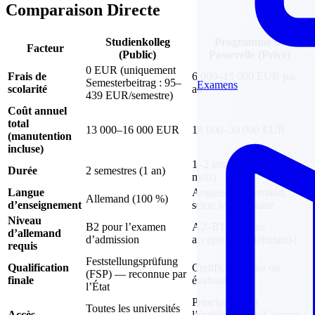
Comparaison Directe
Studienkolleg
Programme de
Facteur
(Public)
Passerelle (Privé)
0 EUR (uniquement
Frais de
6 000–15 000 EUR par
Semesterbeitrag : 95–
Examens
scolarité
an
439 EUR/semestre)
Coût annuel
total
13 000–16 000 EUR
18 000–30 000 EUR
(manutention
incluse)
1–2 semestres (6–12
Durée
2 semestres (1 an)
mois)
Langue
Anglais ou allemand,
Allemand (100 %)
d’enseignement
selon le prestataire
Niveau
B2 pour l’examen
A2–B1 (certains
d’allemand
d’admission
acceptent les débutants)
requis
Feststellungsprüfung
Qualification
Certificat interne ou
(FSP) — reconnue par
finale
évaluation
l’État
Principalement
Toutes les universités
Accès
l’établissement d’accueil ;