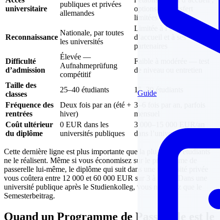
publiques et privées
universitaire
options de transfert
allemandes
limitées
Limitée à l’établissement
Nationale, par toutes
Reconnaissance
d’accueil et à ses
les universités
partenaires
Élevée —
Difficulté
Faible à modérée — test
Aufnahmeprüfung
d’admission
de niveau ou entretien
compétitif
Taille des
25–40 étudiants
15–30 étudiants
Guide
classes
Fréquence des
Deux fois par an (été +
3–6 fois par an, parfois
rentrées
hiver)
mensuel
Coût ultérieur
0 EUR dans les
3 000–15 000 EUR/an
du diplôme
universités publiques
dans l’université privée
Cette dernière ligne est plus importante que la plupart des étudiants
ne le réalisent. Même si vous économisez sur le programme de
passerelle lui-même, le diplôme qui suit dans une université privée
vous coûtera entre 12 000 et 60 000 EUR sur 3 à 4 ans. Dans une
université publique après le Studienkolleg, vous ne payez que le
Semesterbeitrag.
Quand un Programme de Passerelle est le