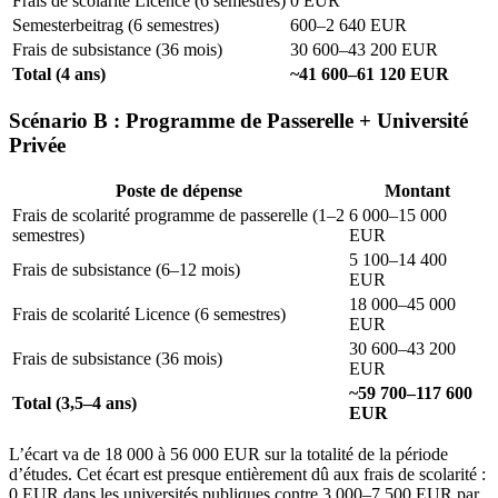
Frais de scolarité Licence (6 semestres)
0 EUR
Semesterbeitrag (6 semestres)
600–2 640 EUR
Frais de subsistance (36 mois)
30 600–43 200 EUR
Total (4 ans)
~41 600–61 120 EUR
Scénario B : Programme de Passerelle + Université
Privée
Poste de dépense
Montant
Frais de scolarité programme de passerelle (1–2
6 000–15 000
semestres)
EUR
5 100–14 400
Frais de subsistance (6–12 mois)
EUR
18 000–45 000
Frais de scolarité Licence (6 semestres)
EUR
30 600–43 200
Frais de subsistance (36 mois)
EUR
~59 700–117 600
Total (3,5–4 ans)
EUR
L’écart va de 18 000 à 56 000 EUR sur la totalité de la période
d’études. Cet écart est presque entièrement dû aux frais de scolarité :
0 EUR dans les universités publiques contre 3 000–7 500 EUR par