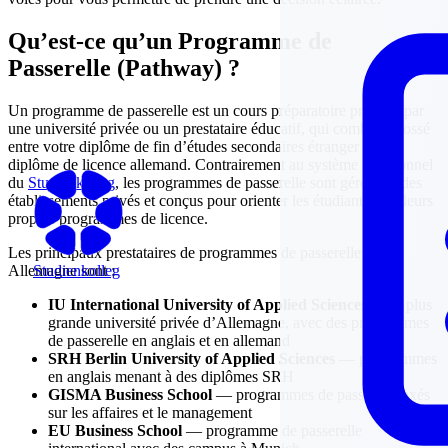
Qu’est-ce qu’un Programme de
Passerelle (Pathway) ?
Un programme de passerelle est un cours préparatoire proposé par
une université privée ou un prestataire éducatif, qui comble le fossé
entre votre diplôme de fin d’études secondaires étranger et un
diplôme de licence allemand. Contrairement au système traditionnel
du
Studienkolleg
, les programmes de passerelle sont gérés par des
établissements privés et conçus pour orienter les étudiants vers leurs
propres programmes de licence.
Les principaux prestataires de programmes de passerelle en
Studienkolleg
Allemagne sont :
IU International University of Applied Sciences
— la plus
grande université privée d’Allemagne, avec des programmes
de passerelle en anglais et en allemand
SRH Berlin University of Applied Sciences
— programmes
en anglais menant à des diplômes SRH
GISMA Business School
— programmes de passerelle axés
sur les affaires et le management
EU Business School
— programme de passerelle