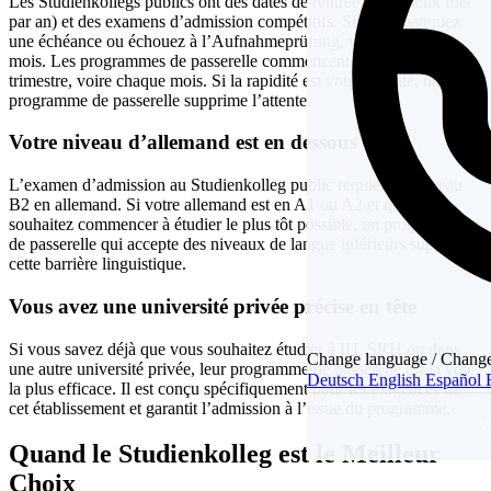
Les Studienkollegs publics ont des dates de rentrée fixes (deux fois
par an) et des examens d’admission compétitifs. Si vous manquez
une échéance ou échouez à l’Aufnahmeprüfung, vous attendez 6
mois. Les programmes de passerelle commencent souvent chaque
trimestre, voire chaque mois. Si la rapidité est votre priorité, un
programme de passerelle supprime l’attente.
Votre niveau d’allemand est en dessous de B1
L’examen d’admission au Studienkolleg public requiert un niveau
B2 en allemand. Si votre allemand est en A1 ou A2 et que vous
souhaitez commencer à étudier le plus tôt possible, un programme
de passerelle qui accepte des niveaux de langue inférieurs supprime
cette barrière linguistique.
Vous avez une université privée précise en tête
Si vous savez déjà que vous souhaitez étudier à IU, SRH ou dans
Change language / Change
une autre université privée, leur programme de passerelle est la voie
Deutsch
English
Español
la plus efficace. Il est conçu spécifiquement pour les exigences de
cet établissement et garantit l’admission à l’issue du programme.
Quand le Studienkolleg est le Meilleur
Choix