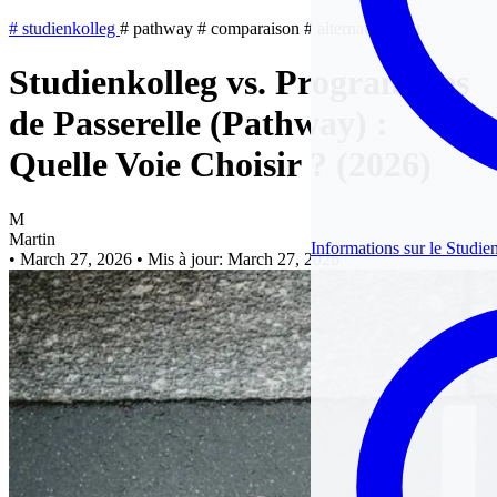
#
studienkolleg
#
pathway
#
comparaison
#
alternative
#
iu
Studienkolleg vs. Programmes
de Passerelle (Pathway) :
Quelle Voie Choisir ? (2026)
M
Martin
Informations sur le Studie
•
March 27, 2026
•
Mis à jour: March 27, 2026