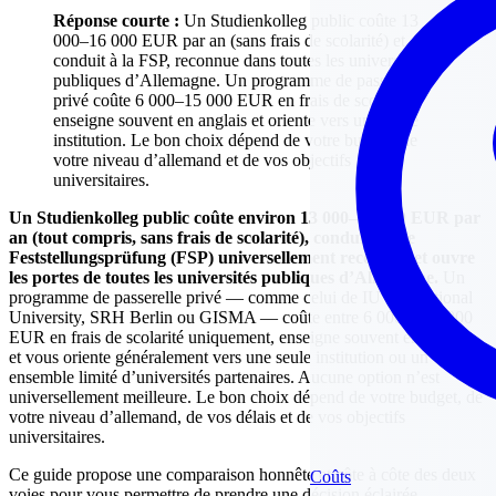
Réponse courte :
Un Studienkolleg public coûte 13
000–16 000 EUR par an (sans frais de scolarité) et
conduit à la FSP, reconnue dans toutes les universités
publiques d’Allemagne. Un programme de passerelle
privé coûte 6 000–15 000 EUR en frais de scolarité,
enseigne souvent en anglais et oriente vers une seule
institution. Le bon choix dépend de votre budget, de
votre niveau d’allemand et de vos objectifs
universitaires.
Un Studienkolleg public coûte environ 13 000–16 000 EUR par
an (tout compris, sans frais de scolarité), conduit à une
Feststellungsprüfung (FSP) universellement reconnue et ouvre
les portes de toutes les universités publiques d’Allemagne.
Un
programme de passerelle privé — comme celui de IU International
University, SRH Berlin ou GISMA — coûte entre 6 000 et 15 000
EUR en frais de scolarité uniquement, enseigne souvent en anglais
et vous oriente généralement vers une seule institution ou un
ensemble limité d’universités partenaires. Aucune option n’est
universellement meilleure. Le bon choix dépend de votre budget, de
votre niveau d’allemand, de vos délais et de vos objectifs
universitaires.
Ce guide propose une comparaison honnête et côte à côte des deux
Coûts
voies pour vous permettre de prendre une décision éclairée.