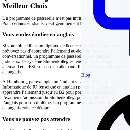
Meilleur Choix
Un programme de passerelle n’est pas intrinsèquement inférieur.
Pour certains étudiants, c’est genuinement la voie la plus pratique.
Vous voulez étudier en anglais
Si votre objectif est un diplôme de licence en anglais et que vous ne
prévoyez pas d’apprendre l’allemand au-delà du niveau
conversationnel, un programme de passerelle en anglais est
judicieux. Le système Studienkolleg est enseigné à 100 % en
allemand et la FSP se passe en allemand. Il n’existe pas d’alternative
en anglais.
Blog
À Hambourg, par exemple, un étudiant visant le B.Sc. en
Informatique de IU (enseigné en anglais) passerait 1 à 2 ans à
apprendre l’allemand jusqu’au B2 pour pouvoir se présenter à
l’examen d’admission du Studienkolleg, pour ensuite revenir à
l’anglais pour son diplôme. Un programme de passerelle directement
en anglais évite ce détour.
Vous ne pouvez pas attendre