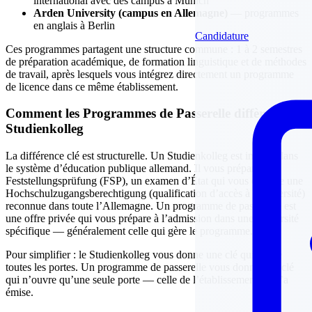
international avec des campus à Munich
Arden University (campus en Allemagne)
— programmes
en anglais à Berlin
Candidature
Ces programmes partagent une structure commune : 1 à 2 semestres
de préparation académique, de formation linguistique et de méthodes
de travail, après lesquels vous intégrez directement un programme
de licence dans ce même établissement.
Comment les Programmes de Passerelle diffèrent du
Studienkolleg
La différence clé est structurelle. Un Studienkolleg est intégré dans
le système d’éducation publique allemand. Il vous prépare à la
Feststellungsprüfung (FSP), un examen d’État qui vous confère une
Hochschulzugangsberechtigung (qualification d’accès à l’université)
reconnue dans toute l’Allemagne. Un programme de passerelle est
une offre privée qui vous prépare à l’admission dans une université
spécifique — généralement celle qui gère le programme.
Pour simplifier : le Studienkolleg vous donne une clé qui ouvre
toutes les portes. Un programme de passerelle vous donne une clé
qui n’ouvre qu’une seule porte — celle de l’établissement qui l’a
émise.