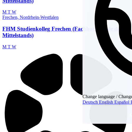
Mittelstands)
M
T
W
Frechen, Nordrhein-Westfalen
FHM Studienkolleg Frechen (Fachhochschule des
Mittelstands)
M
T
W
Change language / Change
Deutsch
English
Español