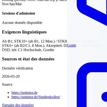
Nov/Jan/Mär
Sessions d'admission
Aucune donnée disponible
Exigences linguistiques
Ab B1; STK10+ (ab B1, 12 Mon.) / STK8+ (ab B2, 10 Mon.) /
Guide
STK6+ (ab B2/C1, 8 Mon.). Akzeptiert: DSH II, TestDaF TDN 3,
ÖSD, telc C1 Hochschule, Goethe
Sources et état des données
Dernière vérification
2026-03-20
Source
https://unitutor.de
https://unitutor.de/Studienkolleg/
Signaler des données