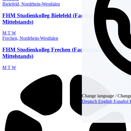
Bielefeld, Nordrhein-Westfalen
FHM Studienkolleg Bielefeld (Fachhochschule des
Mittelstands)
M
T
W
Frechen, Nordrhein-Westfalen
FHM Studienkolleg Frechen (Fachhochschule des
Mittelstands)
M
T
W
Change language / Change
Deutsch
English
Español