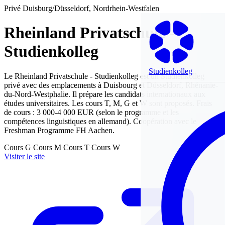
Privé
Duisburg/Düsseldorf, Nordrhein-Westfalen
Rheinland Privatschule -
Studienkolleg
Studienkolleg
Le Rheinland Privatschule - Studienkolleg est un Studienkolleg
privé avec des emplacements à Duisbourg et Düsseldorf, Rhénanie-
du-Nord-Westphalie. Il prépare les candidats internationaux aux
études universitaires. Les cours T, M, G et W sont proposés. Frais
de cours : 3 000-4 000 EUR (selon le programme et les
compétences linguistiques en allemand). Coopération avec le
Freshman Programme FH Aachen.
Cours G
Cours M
Cours T
Cours W
Visiter le site