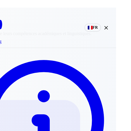
FR
ce leurs compétences académiques et linguistiques.
g