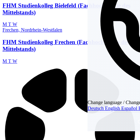
FHM Studienkolleg Bielefeld (Fachhochschule des
Mittelstands)
M
T
W
Frechen, Nordrhein-Westfalen
FHM Studienkolleg Frechen (Fachhochschule des
Mittelstands)
M
T
W
Change language / Change
Deutsch
English
Español