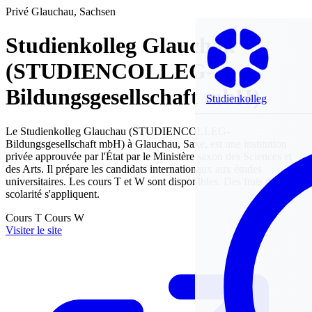
Privé
Glauchau, Sachsen
Studienkolleg Glauchau
(STUDIENCOLLEG-
Bildungsgesellschaft mbH)
Studienkolleg
Le Studienkolleg Glauchau (STUDIENCOLLEG-
Bildungsgesellschaft mbH) à Glauchau, Saxe, est une institution
privée approuvée par l'État par le Ministère saxon des Sciences et
des Arts. Il prépare les candidats internationaux aux études
universitaires. Les cours T et W sont disponibles. Des frais de
scolarité s'appliquent.
Cours T
Cours W
Visiter le site