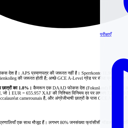
परीक्षाएँ
 फोकस देश है। APS प्रमाणपत्र की जरूरत नहीं है। Sperrkonto 11,904 EU
nkolleg की जरूरत होती है; अच्छे GCE A-Level ग्रेड पर सीधा प्रवेश संभव 
्रीय छात्रों का 1.8%।
कैमरून एक DAAD फोकस देश (Fokusland) है, जिससे अधिकां
R है, जो 1 EUR = 655.957 XAF की निश्चित विनिमय दर पर लगभग 7,810,000
ास Baccalauréat camerounais है, और अंग्रेजीभाषी छात्रों के पास GCE A-Level ह
क्षा प्रणालियाँ एक साथ मौजूद हैं। लगभग 80% जनसंख्या फ्रांसीसी मॉडल पर आधारित श