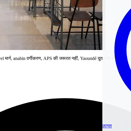
el मार्ग, anabin वर्गीकरण, APS की जरूरत नहीं, Yaoundé दूतावास से वीजा,
लागत