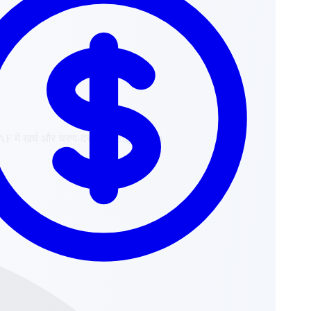
 XAF में खर्च और चरण-दर-चरण टाइमलाइन।