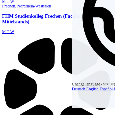
M
T
W
Frechen, Nordrhein-Westfalen
FHM Studienkolleg Frechen (Fachhochschule des
Mittelstands)
M
T
W
Change language / भाषा बदल
Deutsch
English
Español