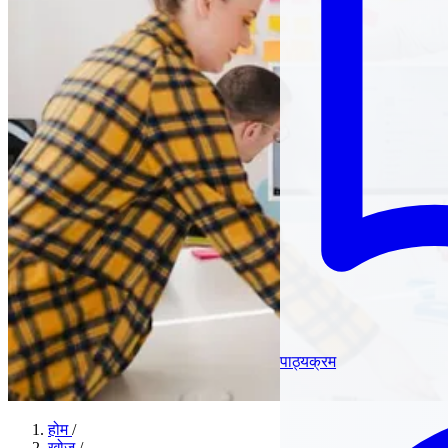
पाठ्यक्रम
होम
/
खोज
/