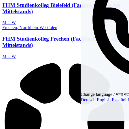
FHM Studienkolleg Bielefeld (Fachhochschule des
Mittelstands)
M
T
W
Frechen, Nordrhein-Westfalen
FHM Studienkolleg Frechen (Fachhochschule des
Mittelstands)
M
T
W
Change language / भाषा बदल
Deutsch
English
Español