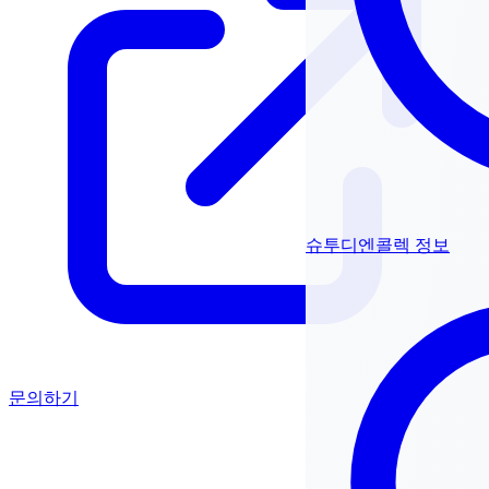
슈투디엔콜렉 정보
문의하기