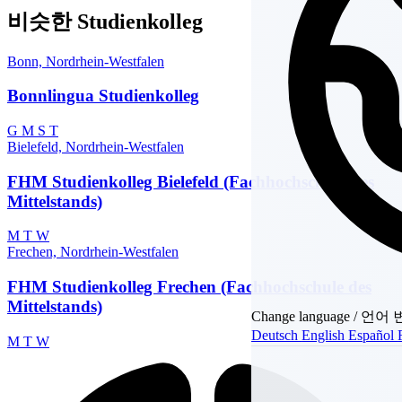
비슷한 Studienkolleg
Bonn, Nordrhein-Westfalen
Bonnlingua Studienkolleg
G
M
S
T
Bielefeld, Nordrhein-Westfalen
FHM Studienkolleg Bielefeld (Fachhochschule des
Mittelstands)
M
T
W
Frechen, Nordrhein-Westfalen
FHM Studienkolleg Frechen (Fachhochschule des
Mittelstands)
Change language / 언어
Deutsch
English
Español
M
T
W