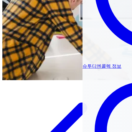
슈투디엔콜렉 정보