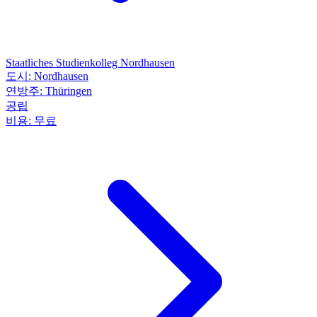
Staatliches Studienkolleg Nordhausen
도시:
Nordhausen
연방주:
Thüringen
공립
비용:
무료