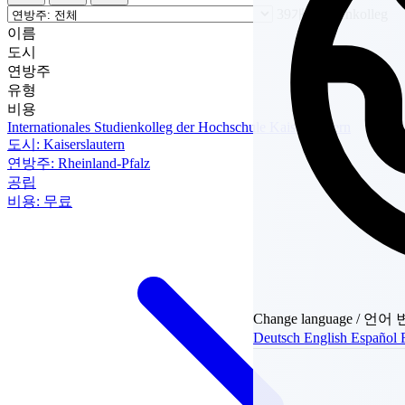
39개 Studienkolleg
이름
도시
연방주
유형
비용
Internationales Studienkolleg der Hochschule Kaiserslautern
도시:
Kaiserslautern
연방주:
Rheinland-Pfalz
공립
비용:
무료
Change language / 언어
Deutsch
English
Español