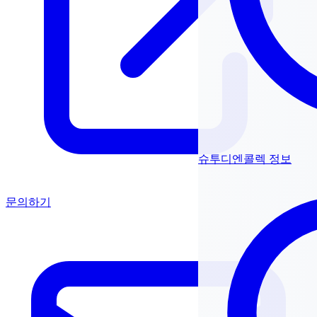
슈투디엔콜렉 정보
문의하기