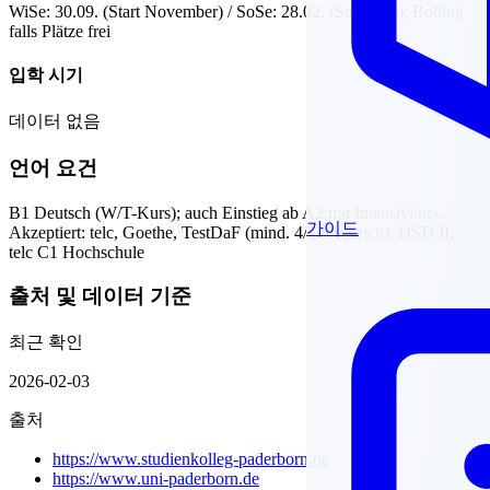
WiSe: 30.09. (Start November) / SoSe: 28.02. (Start Mai); Rolling
falls Plätze frei
입학 시기
데이터 없음
언어 요건
B1 Deutsch (W/T-Kurs); auch Einstieg ab A2 mit Intensivkurs.
가이드
Akzeptiert: telc, Goethe, TestDaF (mind. 4/Teilbereich), DSD II,
telc C1 Hochschule
출처 및 데이터 기준
최근 확인
2026-02-03
출처
https://www.studienkolleg-paderborn.de
https://www.uni-paderborn.de