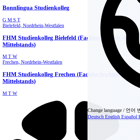
Bonnlingua Studienkolleg
G
M
S
T
Bielefeld, Nordrhein-Westfalen
FHM Studienkolleg Bielefeld (Fachhochschule des
Mittelstands)
M
T
W
Frechen, Nordrhein-Westfalen
FHM Studienkolleg Frechen (Fachhochschule des
Mittelstands)
M
T
W
Change language / 언어
Deutsch
English
Español