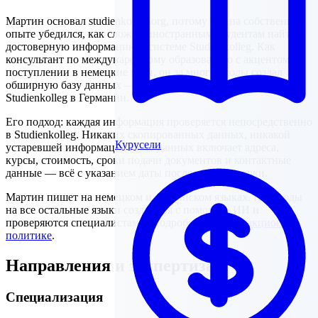
Мартин основал studienkolleg.org, потому что на собственном
опыте убедился, как сложно иностранным студентам найти
достоверную информацию о системе Studienkolleg. Как
консультант по международному образованию с акцентом на
поступлении в немецкие вузы, он за многие годы создал
обширную базу данных — с проверенными профилями всех
Studienkolleg в Германии.
Его подход: каждая информация проверяется непосредственно
в Studienkolleg. Никаких скопированных данных, никакой
Курусели
устаревшей информации. База данных включает адреса,
курсы, стоимость, сроки подачи документов и контактные
данные — всё с указанием даты последней проверки.
Мартин пишет на немецком и английском языках. Переводы
на все остальные языки создаются с помощью ИИ и
проверяются специалистами. Подробнее — в
Редакционной
политике
.
Направления и экспертиза
Специализация