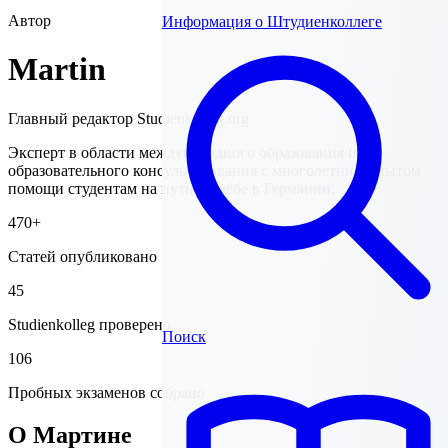
Автор
Информация о Штудиенколлеге
Martin
Главный редактор Studienkolleg.org
Эксперт в области международного образования и
образовательного консультирования с многолетним опытом
помощи студентам на пути к учёбе в Германии.
470+
Статей опубликовано
45
Studienkolleg проверено
Поиск
106
Пробных экзаменов собрано
О Мартине