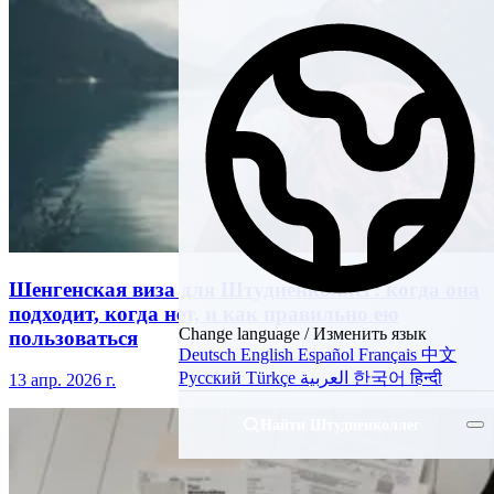
Шенгенская виза для Штудиенколлег: когда она
подходит, когда нет, и как правильно ею
Change language / Изменить язык
пользоваться
Deutsch
English
Español
Français
中文
Русский
Türkçe
العربية
한국어
हिन्दी
13 апр. 2026 г.
Найти Штудиенколлег