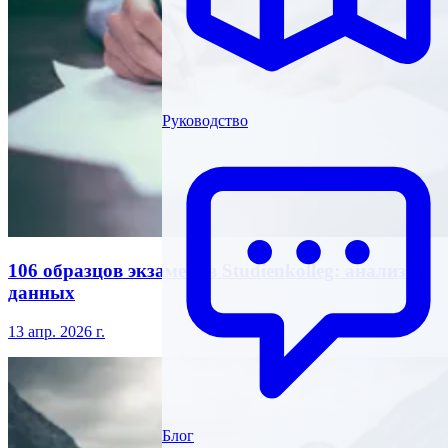
Руководство
106 образцов экзаменов Studienkolleg: анализ
данных
13 апр. 2026 г.
Блог