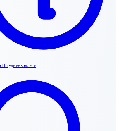
 Штудиенколлеге