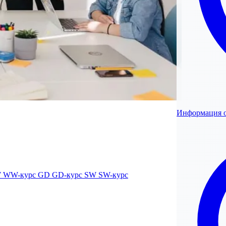
Информация о
W
WW-курс
GD
GD-курс
SW
SW-курс