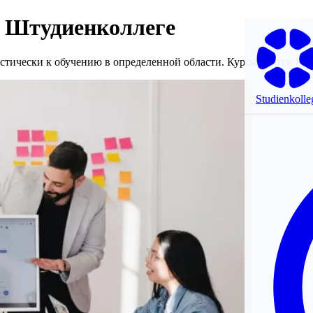
 Штудиенколлеге
тически к обучению в определенной области. Курсы длятся 1 го
Studienkolle