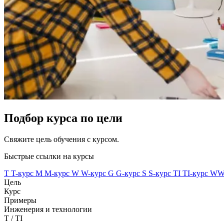
Подбор курса по цели
Свяжите цель обучения с курсом.
Быстрые ссылки на курсы
T
T-курс
M
M-курс
W
W-курс
G
G-курс
S
S-курс
TI
TI-курс
W
Цель
Курс
Примеры
Инженерия и технологии
T / TI