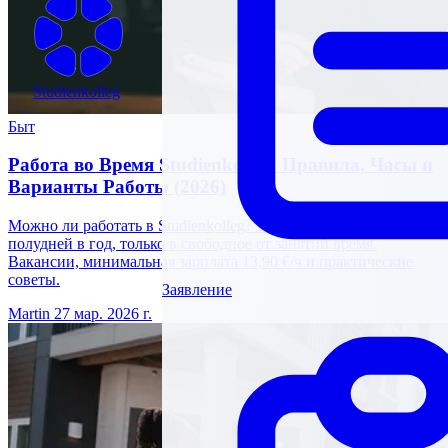
Studienkolleg
Быт
Работа во Время Studienkolleg: Правила, Часы и
Варианты Работы (2026)
Можно ли работать в Studienkolleg? 140 полных дней или 280
полудней в год, только в свободное от занятий время.
Вакансии, минимальная зарплата 13,90 €/ч и практические
советы.
Заявление
Martin
27 мар. 2026 г.