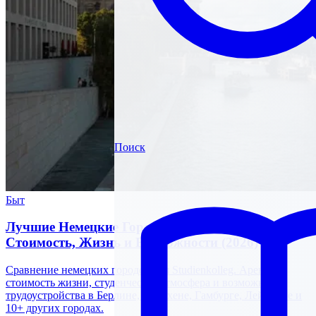
Поиск
Быт
Лучшие Немецкие Города для Studienkolleg:
Стоимость, Жизнь и Возможности (2026)
Сравнение немецких городов для Studienkolleg. Аренда,
стоимость жизни, студенческая атмосфера и возможности
трудоустройства в Берлине, Мюнхене, Гамбурге, Лейпциге и
10+ других городах.