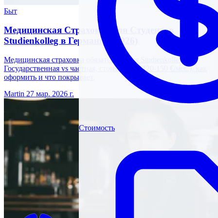
Быт
Медицинская Страховка для Студентов
Studienkolleg в Германии (2026)
Медицинская страховка обязательна для Studienkolleg.
Государственная vs частная, стоимость (~120-150 €/мес.), как
оформить и что покрывает.
Martin
27 мар. 2026 г.
Стоимость