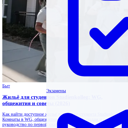
Быт
Экзамены
Жильё для студентов Studienkolleg: WG,
общежития и советы (2026)
Как найти доступное жильё в качестве студента Studienkolleg.
Комнаты в WG, общежития, расходы по городам и пошаговое
руководство по первой квартире в Германии.