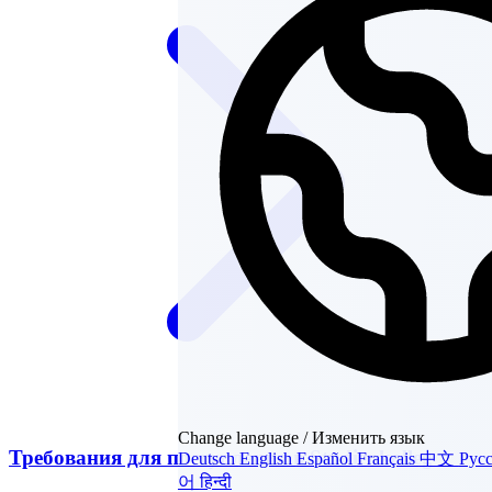
Change language / Изменить язык
Требования для поступления в Studienkolleg
Deutsch
English
Español
Français
中文
Рус
어
हिन्दी