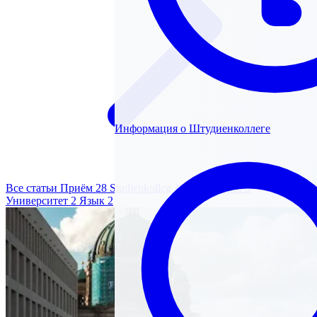
Информация о Штудиенколлеге
Все статьи
Приём
28
Studienkolleg
19
Быт
4
Виза
3
Университет
2
Язык
2