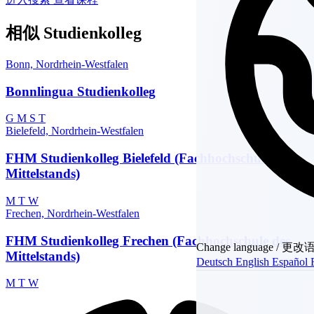
相似 Studienkolleg
Bonn, Nordrhein-Westfalen
Bonnlingua Studienkolleg
G
M
S
T
Bielefeld, Nordrhein-Westfalen
FHM Studienkolleg Bielefeld (Fachhochschule des
Mittelstands)
M
T
W
Frechen, Nordrhein-Westfalen
FHM Studienkolleg Frechen (Fachhochschule des
Change language / 更
Mittelstands)
Deutsch
English
Español
M
T
W