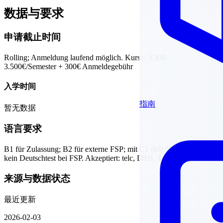
数据与要求
申请截止时间
Rolling; Anmeldung laufend möglich. Kurse: 3.300–
3.500€/Semester + 300€ Anmeldegebühr
入学时间
指南
暂无数据
语言要求
B1 für Zulassung; B2 für externe FSP; mit C1 (telc/DSH/TestDaF):
kein Deutschtest bei FSP. Akzeptiert: telc, DSH, TestDaF
来源与数据状态
最近更新
2026-02-03