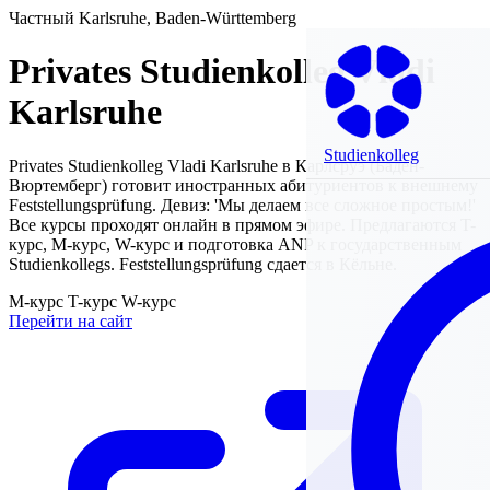
Частный
Karlsruhe, Baden-Württemberg
Privates Studienkolleg Vladi
Karlsruhe
Studienkolleg
Privates Studienkolleg Vladi Karlsruhe в Карлсруэ (Баден-
Вюртемберг) готовит иностранных абитуриентов к внешнему
Feststellungsprüfung. Девиз: 'Мы делаем все сложное простым!'
Все курсы проходят онлайн в прямом эфире. Предлагаются T-
курс, M-курс, W-курс и подготовка ANP к государственным
Studienkollegs. Feststellungsprüfung сдается в Кёльне.
M-курс
T-курс
W-курс
Перейти на сайт