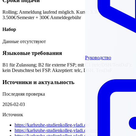
Сроки подачи
Rolling; Anmeldung laufend möglich. Kurse: 3.300–
3.500€/Semester + 300€ Anmeldegebühr
Набор
Данные отсутствуют
Языковые требования
Руководство
B1 für Zulassung; B2 für externe FSP; mit C1 (telc/DSH/TestDaF):
kein Deutschtest bei FSP. Akzeptiert: telc, DSH, TestDaF
Источники и актуальность
Последняя проверка
2026-02-03
Источник
https://karlsruhe-studienkolleg-vladi.de/
https://karlsruhe-studienkolleg-vladi.de/anmeldung/
https://karlsruhe-studienkolleg-vladi.de/kontakt/