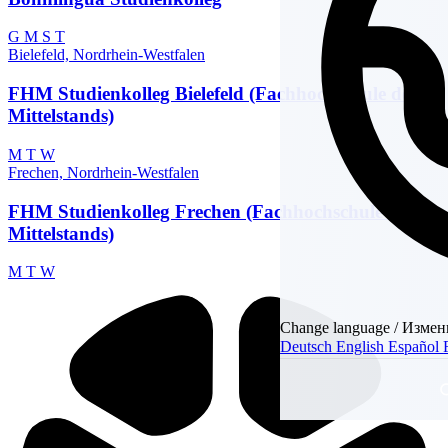
G
M
S
T
Bielefeld, Nordrhein-Westfalen
FHM Studienkolleg Bielefeld (Fachhochschule des
Mittelstands)
M
T
W
Frechen, Nordrhein-Westfalen
FHM Studienkolleg Frechen (Fachhochschule des
Mittelstands)
M
T
W
Change language / Измен
Deutsch
English
Español