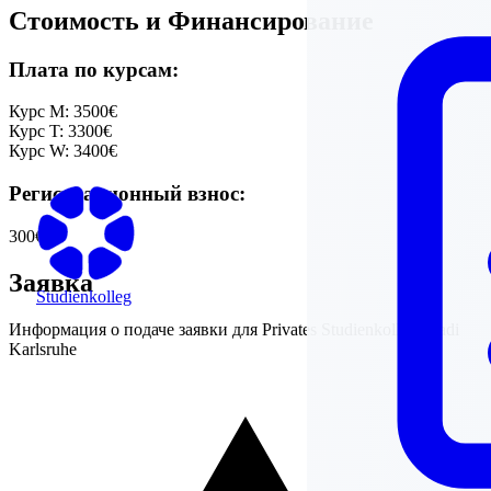
Стоимость и Финансирование
Плата по курсам:
Курс M:
3500€
Курс T:
3300€
Курс W:
3400€
Регистрационный взнос:
300€
Заявка
Studienkolleg
Информация о подаче заявки для
Privates Studienkolleg Vladi
Karlsruhe