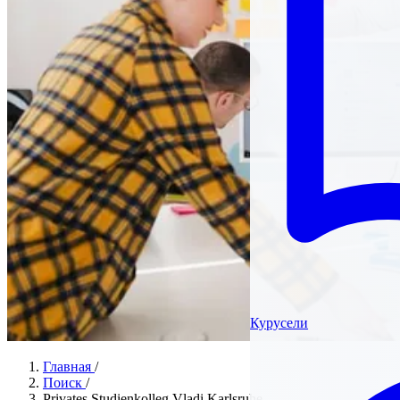
Курусели
Главная
/
Поиск
/
Privates Studienkolleg Vladi Karlsruhe