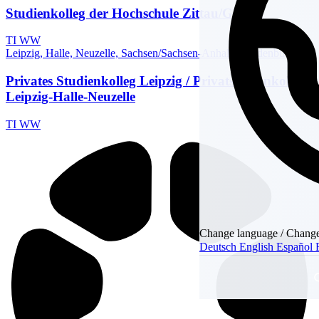
Studienkolleg der Hochschule Zittau/Görlitz
TI
WW
Leipzig, Halle, Neuzelle, Sachsen/Sachsen-Anhalt/Brandenburg
Privates Studienkolleg Leipzig / Privatstudienkolleg
Leipzig-Halle-Neuzelle
TI
WW
Change language / Change
Deutsch
English
Español