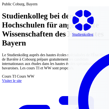
Public
Coburg, Bayern
Studienkolleg bei den
Hochschulen für angewandte
Wissenschaften des Freistaates
Studienkolleg
Bayern
Le Studienkolleg auprès des hautes écoles spécialisées de l'État libre
de Bavière à Cobourg prépare gratuitement les candidats
internationaux aux études dans les hautes écoles spécialisées
bavaroises. Les cours TI et WW sont proposés.
Cours TI
Cours WW
Visiter le site