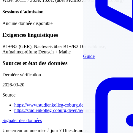
WiSe: 30.11. / SoSe: 15.01. (über PRIMUSS-Portal HS Coburg)
Sessions d'admission
Aucune donnée disponible
Exigences linguistiques
B1+/B2 (GER); Nachweis über B1+/B2 Deutschkurse;
Aufnahmeprüfung Deutsch + Mathe
Guide
Sources et état des données
Dernière vérification
2026-03-20
Source
https://www.studienkolleg-coburg.de
https://studienkolleg-coburg.de/en/requirements/
Signaler des données
Une erreur ou une mise à jour ? Dites-le-nous.