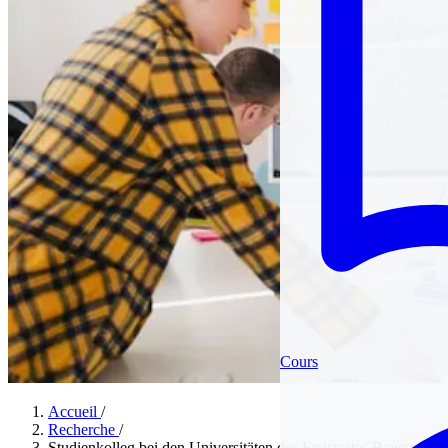
Cours
Accueil
/
Recherche
/
Studienkolleg bei den Universitäten des Freistaates Bayern