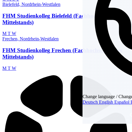
Bielefeld, Nordrhein-Westfalen
FHM Studienkolleg Bielefeld (Fachhochschule des
Mittelstands)
M
T
W
Frechen, Nordrhein-Westfalen
FHM Studienkolleg Frechen (Fachhochschule des
Mittelstands)
M
T
W
Change language / Change
Deutsch
English
Español