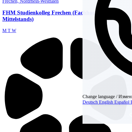
Frechen, Nordrhein-Westfalen
FHM Studienkolleg Frechen (Fachhochschule des
Mittelstands)
M
T
W
Change language / Измен
Deutsch
English
Español