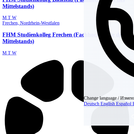
Mittelstands)
M
T
W
Frechen, Nordrhein-Westfalen
FHM Studienkolleg Frechen (Fachhochschule des
Mittelstands)
M
T
W
Change language / Измен
Deutsch
English
Español