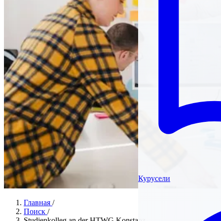
Курусели
Главная
/
Поиск
/
Studienkolleg an der HTWG Konstanz