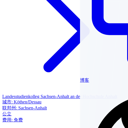
博客
Landesstudienkolleg Sachsen-Anhalt an der Hochschule Anhalt
城市:
Köthen/Dessau
联邦州:
Sachsen-Anhalt
公立
费用:
免费