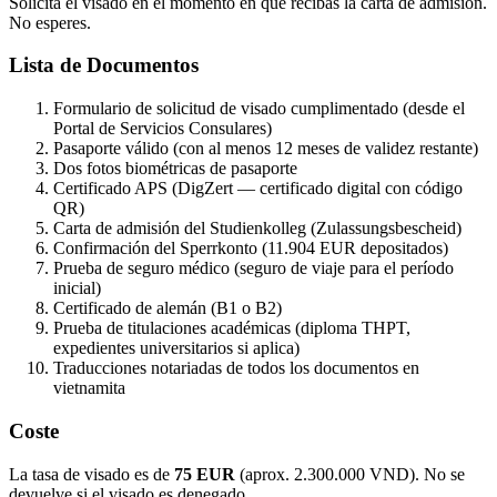
Solicita el visado en el momento en que recibas la carta de admisión.
No esperes.
Lista de Documentos
Formulario de solicitud de visado cumplimentado (desde el
Portal de Servicios Consulares)
Pasaporte válido (con al menos 12 meses de validez restante)
Dos fotos biométricas de pasaporte
Certificado APS (DigZert — certificado digital con código
QR)
Carta de admisión del Studienkolleg (Zulassungsbescheid)
Confirmación del Sperrkonto (11.904 EUR depositados)
Prueba de seguro médico (seguro de viaje para el período
inicial)
Certificado de alemán (B1 o B2)
Prueba de titulaciones académicas (diploma THPT,
expedientes universitarios si aplica)
Traducciones notariadas de todos los documentos en
vietnamita
Coste
La tasa de visado es de
75 EUR
(aprox. 2.300.000 VND). No se
devuelve si el visado es denegado.