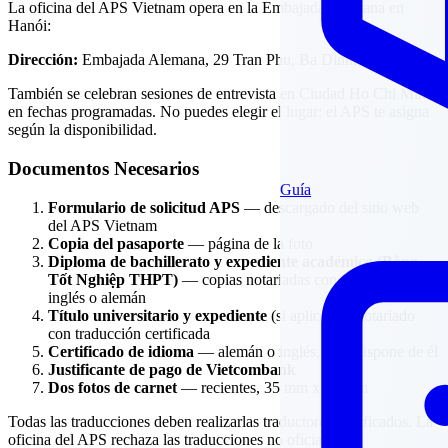
La oficina del APS Vietnam opera en la Embajada Alemana en
Hanói:
Dirección:
Embajada Alemana, 29 Tran Phu, Ba Dinh, Hanói
También se celebran sesiones de entrevista en Ciudad Ho Chi Minh
en fechas programadas. No puedes elegir el lugar: el APS te asigna
según la disponibilidad.
Documentos Necesarios
Guía
Formulario de solicitud APS
— descargado del sitio web
del APS Vietnam
Copia del pasaporte
— página de la foto
Diploma de bachillerato y expediente académico (Bằng
Tốt Nghiệp THPT)
— copias notariadas con traducción al
inglés o alemán
Título universitario y expediente
(si aplica) — notariado
con traducción certificada
Certificado de idioma
— alemán o inglés, si se dispone de él
Justificante de pago de Vietcombank
Dos fotos de carnet
— recientes, 35 mm x 45 mm
Todas las traducciones deben realizarlas traductores certificados. La
oficina del APS rechaza las traducciones no oficiales.