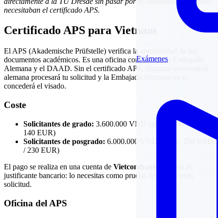
directamente a la TU Dresde sin pasar por el Studienkolleg. Ambos
necesitaban el certificado APS.
Certificado APS para Vietnam
El APS (Akademische Prüfstelle) verifica la autenticidad de tus
Exámenes
documentos académicos. Es una oficina conjunta de la Embajada
Alemana y el DAAD. Sin el certificado APS, ninguna universidad
alemana procesará tu solicitud y la Embajada Alemana no te
concederá el visado.
Coste
Solicitantes de grado:
3.600.000 VND (aprox. 150 USD /
140 EUR)
Solicitantes de posgrado:
6.000.000 VND (aprox. 250 USD
/ 230 EUR)
El pago se realiza en una cuenta de
Vietcombank
. Guarda el
justificante bancario: lo necesitas como prueba de pago con tu
solicitud.
Oficina del APS