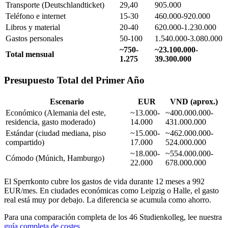
Transporte (Deutschlandticket)
29,40
905.000
Teléfono e internet
15-30
460.000-920.000
Libros y material
20-40
620.000-1.230.000
Gastos personales
50-100
1.540.000-3.080.000
~750-
~23.100.000-
Total mensual
1.275
39.300.000
Presupuesto Total del Primer Año
Escenario
EUR
VND (aprox.)
Económico (Alemania del este,
~13.000-
~400.000.000-
residencia, gasto moderado)
14.000
431.000.000
Estándar (ciudad mediana, piso
~15.000-
~462.000.000-
compartido)
17.000
524.000.000
~18.000-
~554.000.000-
Cómodo (Múnich, Hamburgo)
22.000
678.000.000
El Sperrkonto cubre los gastos de vida durante 12 meses a 992
EUR/mes. En ciudades económicas como Leipzig o Halle, el gasto
real está muy por debajo. La diferencia se acumula como ahorro.
Para una comparación completa de los 46 Studienkolleg, lee nuestra
guía completa de costes
.