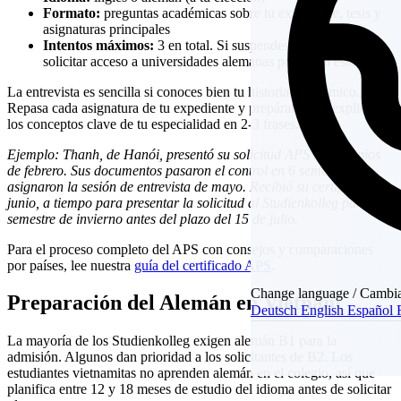
Formato:
preguntas académicas sobre tu expediente, tesis y
asignaturas principales
Intentos máximos:
3 en total. Si suspendes los 3, no puedes
solicitar acceso a universidades alemanas por la vía estándar.
La entrevista es sencilla si conoces bien tu historial académico.
Repasa cada asignatura de tu expediente y prepárate para explicar
los conceptos clave de tu especialidad en 2-3 frases.
Ejemplo: Thanh, de Hanói, presentó su solicitud APS a principios
de febrero. Sus documentos pasaron el control en 6 semanas y le
asignaron la sesión de entrevista de mayo. Recibió su certificado en
junio, a tiempo para presentar la solicitud al Studienkolleg para el
semestre de invierno antes del plazo del 15 de julio.
Para el proceso completo del APS con consejos y comparaciones
por países, lee nuestra
guía del certificado APS
.
Change language / Cambia
Preparación del Alemán en Vietnam
Deutsch
English
Español
La mayoría de los Studienkolleg exigen alemán B1 para la
admisión. Algunos dan prioridad a los solicitantes de B2. Los
estudiantes vietnamitas no aprenden alemán en el colegio, así que
planifica entre 12 y 18 meses de estudio del idioma antes de solicitar