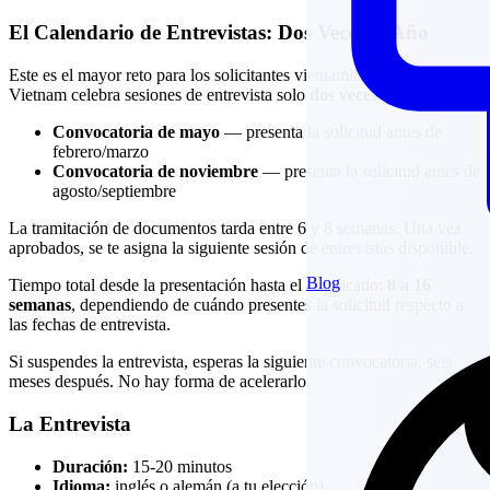
El Calendario de Entrevistas: Dos Veces al Año
Este es el mayor reto para los solicitantes vietnamitas. El APS
Vietnam celebra sesiones de entrevista solo
dos veces al año
:
Convocatoria de mayo
— presenta la solicitud antes de
febrero/marzo
Convocatoria de noviembre
— presenta la solicitud antes de
agosto/septiembre
La tramitación de documentos tarda entre 6 y 8 semanas. Una vez
aprobados, se te asigna la siguiente sesión de entrevistas disponible.
Blog
Tiempo total desde la presentación hasta el certificado:
8 a 16
semanas
, dependiendo de cuándo presentes la solicitud respecto a
las fechas de entrevista.
Si suspendes la entrevista, esperas la siguiente convocatoria, seis
meses después. No hay forma de acelerarlo.
La Entrevista
Duración:
15-20 minutos
Idioma:
inglés o alemán (a tu elección)