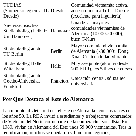
TUDIAS
Comunidad vietnamita activa,
(Studienkolleg en la TU
Dresde
acceso directo a la TU Dresde
Dresde)
(excelente para ingeniería)
Una de las mayores
Niedersächsisches
comunidades vietnamitas de
Studienkolleg (Leibniz
Hannover
Alemania (10.000-20.000),
Uni Hannover)
buen T-Kurs
Mayor comunidad vietnamita
Studienkolleg an der
Berlín
de Alemania (~30.000), Dong
TU Berlin
Xuan Center, ciudad vibrante
Studienkolleg Halle-
Muy asequible (alquiler desde
Halle
Wittenberg
200 EUR), los 5 tipos de cursos
Studienkolleg an der
Ubicación central, sólida red
Goethe-Universität
Fráncfort
universitaria
Frankfurt
Por Qué Destaca el Este de Alemania
La comunidad vietnamita en el este de Alemania tiene sus raíces en
los años 50. La RDA invitó a estudiantes y trabajadores contratados
de Vietnam del Norte como parte de la cooperación socialista. En
1989, vivían en Alemania del Este unos 59.000 vietnamitas. Tras la
reunificación, muchos se quedaron y fundaron negocios,