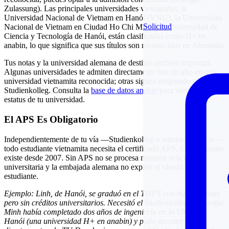
Zulassung). Las principales universidades vietnamitas, la
Universidad Nacional de Vietnam en Hanói (VNU), la Universidad
Solicitud
Nacional de Vietnam en Ciudad Ho Chi Minh y la Universidad de
Ciencia y Tecnología de Hanói, están clasificadas como H+ en
anabin, lo que significa que sus títulos son reconocidos en Alemania.
Tus notas y la universidad alemana de destino también importan.
Algunas universidades te admiten directamente tras un año en una
universidad vietnamita reconocida; otras siguen exigiendo el
Studienkolleg. Consulta la
base de datos anabin
para verificar el
estatus de tu universidad.
El APS Es Obligatorio
Independientemente de tu vía —Studienkolleg o admisión directa—
todo estudiante vietnamita necesita el certificado APS. Este requisito
existe desde 2007. Sin APS no se procesa ninguna solicitud
universitaria y la embajada alemana no expide el visado de
estudiante.
Ejemplo: Linh, de Hanói, se graduó en el THPT con buenas notas
pero sin créditos universitarios. Necesitó el Studienkolleg. Su amigo
Minh había completado dos años de ingeniería en la VNU de
Hanói (una universidad H+ en anabin) y pudo acceder