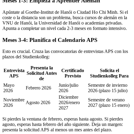
Meses 1-3: Empieza a Aprender Alemán
Apúntate al Goethe-Institut de Hanói o Ciudad Ho Chi Minh. Si el
coste o la distancia son un problema, busca cursos de alemán en la
VNU de Hanói, la Universidad de Hanói o academias privadas.
Apunta a completar un nivel cada 2-3 meses en formato intensivo.
Meses 3-4: Planifica el Calendario APS
Esto es crucial. Cruza las convocatorias de entrevistas APS con los
plazos del Studienkolleg:
Presenta la
Entrevista
Certificado
Solicita el
Solicitud Antes
APS
Previsto
Studienkolleg Para
de
Mayo
Junio/julio
Semestre de invierno
Febrero 2026
2026
2026
2026 (plazo 15 julio)
Diciembre
Noviembre
Semestre de verano
Agosto 2026
2026/enero
2026
2027 (plazo 15 enero)
2027
Si pierdes la ventana de febrero, esperas hasta agosto. Si pierdes
agosto, esperas hasta febrero del año siguiente. Deja un margen:
presenta la solicitud APS al menos un mes antes del plazo.