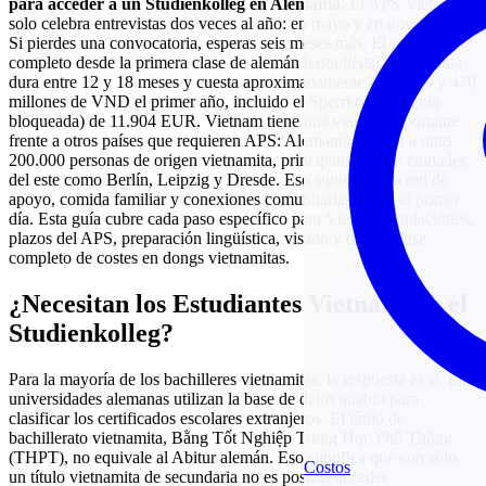
para acceder a un Studienkolleg en Alemania.
El APS Vietnam
solo celebra entrevistas dos veces al año: en mayo y en noviembre.
Si pierdes una convocatoria, esperas seis meses más. El proceso
completo desde la primera clase de alemán hasta llegar a Alemania
dura entre 12 y 18 meses y cuesta aproximadamente entre 370 y 470
millones de VND el primer año, incluido el Sperrkonto (cuenta
bloqueada) de 11.904 EUR. Vietnam tiene una ventaja importante
frente a otros países que requieren APS: Alemania alberga a unas
200.000 personas de origen vietnamita, principalmente en ciudades
del este como Berlín, Leipzig y Dresde. Eso significa una red de
apoyo, comida familiar y conexiones comunitarias desde el primer
día. Esta guía cubre cada paso específico para Vietnam: titulaciones,
plazos del APS, preparación lingüística, visado y un desglose
completo de costes en dongs vietnamitas.
¿Necesitan los Estudiantes Vietnamitas el
Studienkolleg?
Para la mayoría de los bachilleres vietnamitas, la respuesta es sí. Las
universidades alemanas utilizan la base de datos anabin para
clasificar los certificados escolares extranjeros. El título de
bachillerato vietnamita, Bằng Tốt Nghiệp Trung Học Phổ Thông
(THPT), no equivale al Abitur alemán. Eso significa que con solo
Costos
un título vietnamita de secundaria no es posible acceder