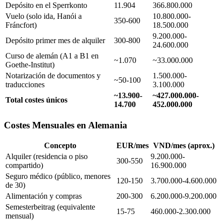
Depósito en el Sperrkonto
11.904
366.800.000
Vuelo (solo ida, Hanói a
10.800.000-
350-600
Fráncfort)
18.500.000
9.200.000-
Depósito primer mes de alquiler
300-800
24.600.000
Curso de alemán (A1 a B1 en
~1.070
~33.000.000
Goethe-Institut)
Notarización de documentos y
1.500.000-
~50-100
traducciones
3.100.000
~13.900-
~427.000.000-
Total costes únicos
14.700
452.000.000
Costes Mensuales en Alemania
Concepto
EUR/mes
VND/mes (aprox.)
Alquiler (residencia o piso
9.200.000-
300-550
compartido)
16.900.000
Seguro médico (público, menores
120-150
3.700.000-4.600.000
de 30)
Alimentación y compras
200-300
6.200.000-9.200.000
Semesterbeitrag (equivalente
15-75
460.000-2.300.000
mensual)