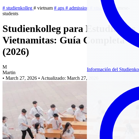
#
studienkolleg
#
vietnam
#
aps
#
admission
#
visa
#
vietnamese-
students
Studienkolleg para Estudiantes
Vietnamitas: Guía Completa
(2026)
M
Información del Studienko
Martin
•
March 27, 2026
•
Actualizado: March 27, 2026