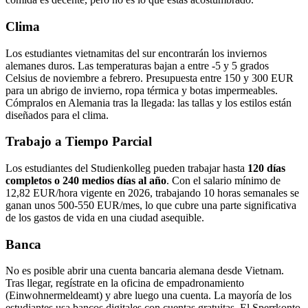
Clima
Los estudiantes vietnamitas del sur encontrarán los inviernos
alemanes duros. Las temperaturas bajan a entre -5 y 5 grados
Celsius de noviembre a febrero. Presupuesta entre 150 y 300 EUR
para un abrigo de invierno, ropa térmica y botas impermeables.
Cómpralos en Alemania tras la llegada: las tallas y los estilos están
diseñados para el clima.
Trabajo a Tiempo Parcial
Los estudiantes del Studienkolleg pueden trabajar hasta
120 días
completos o 240 medios días al año
. Con el salario mínimo de
12,82 EUR/hora vigente en 2026, trabajando 10 horas semanales se
ganan unos 500-550 EUR/mes, lo que cubre una parte significativa
de los gastos de vida en una ciudad asequible.
Banca
No es posible abrir una cuenta bancaria alemana desde Vietnam.
Tras llegar, regístrate en la oficina de empadronamiento
(Einwohnermeldeamt) y abre luego una cuenta. La mayoría de los
estudiantes usa bancos digitales con cuentas gratuitas. El Sperrkonto