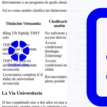
directamente a un programa de grado alemán.
Así es como anabin clasifica las titulaciones vietnamitas:
Acceso a la
Clasificación
Titulación Vietnamita
Universidad
anabin
Alemana
Bằng Tốt Nghiệp THPT
No suficiente para
Se requiere
solo
acceso directo
Studienkolleg
Acceso
THPT + 1 año en
Studienkolleg o
condicional
universidad vietnamita
acceso directo
(bedingte
reconocida
según notas
Zulassung)
THPT + 2 años en
Acceso
Admisión directa
Studienkolleg
universidad vietnamita
condicional más
en muchas
reconocida
sólido
universidades
Licenciatura completa (Cử
Reconocimiento
Admisión directa a
nhân) de universidad
pleno posible
grado o máster
reconocida
La Vía Universitaria
Si has completado uno o dos años en una universidad vietnamita
reconocida, puedes optar a la admisión condicional (bedingte